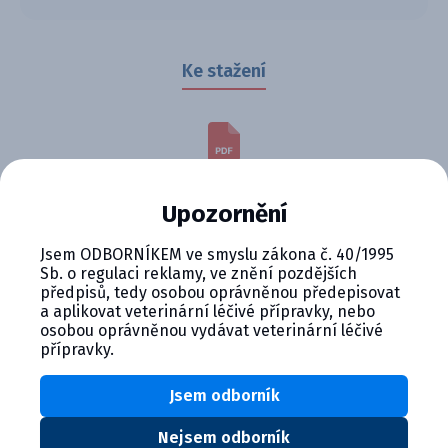
Ke stažení
5509.pdf
237.6 KB
Upozornění
Stáhnout soubor
Jsem ODBORNÍKEM ve smyslu zákona č. 40/1995
Inaktivovaná vakcína pro prasata poskytuje ochranu
Sb. o regulaci reklamy, ve znění pozdějších
předpisů, tedy osobou oprávněnou předepisovat
proti parvoviróze a července. Obsahuje inaktivované viry
a aplikovat veterinární léčivé přípravky, nebo
a bakterie, které stimulují imunitní systém k vytvoření
osobou oprávněnou vydávat veterinární léčivé
přípravky.
protilátek. Doporučuje se pravidelná vakcinace pro
zdraví chovných zvířat a jejich potomstva.
Jsem odborník
Nejsem odborník