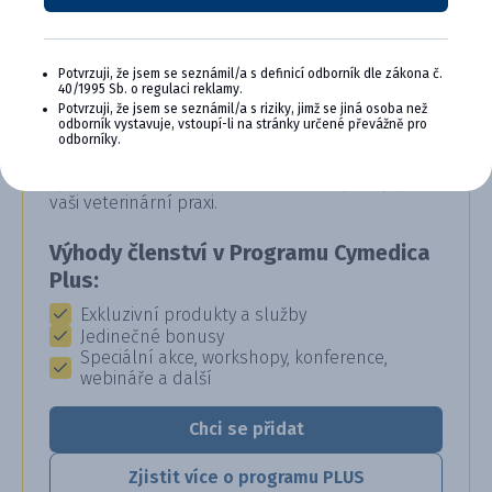
Potvrzuji, že jsem se seznámil/a s definicí odborník dle zákona č.
CYMEDICA PLUS: VĚRNOST, KTERÁ
40/1995 Sb. o regulaci reklamy.
Potvrzuji, že jsem se seznámil/a s riziky, jimž se jiná osoba než
SE VYPLÁCÍ
odborník vystavuje, vstoupí-li na stránky určené převážně pro
odborníky.
Staňte se členem věrnostního programu
Cymedica Plus a získejte exkluzivní výhody pro
vaši veterinární praxi.
Výhody členství v Programu Cymedica
Plus:
Exkluzivní produkty a služby
Jedinečné bonusy
Speciální akce, workshopy, konference,
webináře a další
Chci se přidat
Zjistit více o programu PLUS