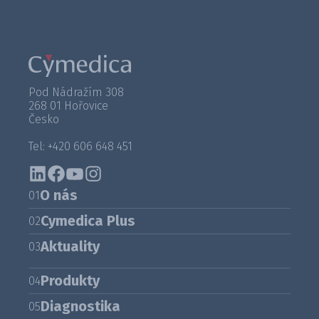
Pod Nádražím 308
268 01 Hořovice
Česko
Tel: +420 606 648 451
O nás
01
Cymedica Plus
02
Aktuality
03
Produkty
04
Diagnostika
05