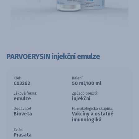
PARVOERYSIN injekční emulze
Kód:
Balení
C03262
50 ml,100 ml
Léková forma:
Způsob použití:
emulze
injekční
Dodavatel
Farmakologická skupina:
Bioveta
Vakcíny a ostatné
imunologiká
Zvíře:
Prasata