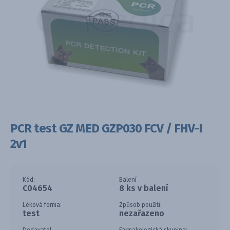
PCR test GZ MED GZP030 FCV / FHV-I
2v1
Kód:
Balení
C04654
8 ks v balení
Léková forma:
Způsob použití:
test
nezařazeno