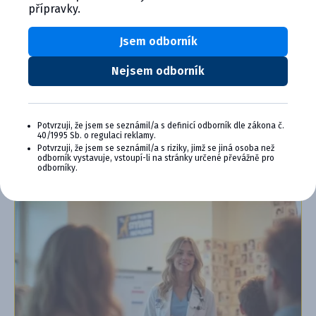
Výhody členství v Programu Cymedica
přípravky.
Plus:
Jsem odborník
Exkluzivní produkty a služby
Jedinečné bonusy
Speciální akce, workshopy, konference,
Nejsem odborník
webináře a další
Chci se přidat
Potvrzuji, že jsem se seznámil/a s definicí odborník dle zákona č.
40/1995 Sb. o regulaci reklamy.
Zjistit více o programu PLUS
Potvrzuji, že jsem se seznámil/a s riziky, jimž se jiná osoba než
odborník vystavuje, vstoupí-li na stránky určené převážně pro
odborníky.