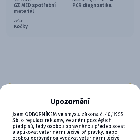
Dodavatel
Farmakologická skupina:
GZ MED spotřební
PCR diagnostika
materiál
Zvíře:
Kočky
CYMEDICA PLUS: VĚRNOST, KTERÁ
Upozornění
SE VYPLÁCÍ
Jsem ODBORNÍKEM ve smyslu zákona č. 40/1995
Staňte se členem věrnostního programu
Sb. o regulaci reklamy, ve znění pozdějších
Cymedica Plus a získejte exkluzivní výhody pro
předpisů, tedy osobou oprávněnou předepisovat
vaši veterinární praxi.
a aplikovat veterinární léčivé přípravky, nebo
osobou oprávněnou vydávat veterinární léčivé