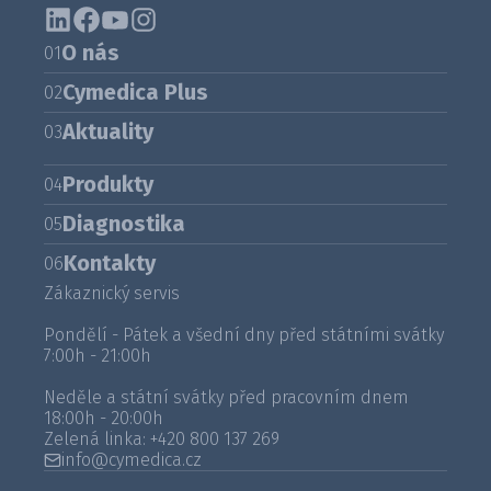
O nás
01
Cymedica Plus
02
Aktuality
03
Produkty
04
Diagnostika
05
Kontakty
06
Zákaznický servis
Pondělí - Pátek a všední dny před státními svátky
7:00h - 21:00h
Neděle a státní svátky před pracovním dnem
18:00h - 20:00h
Zelená linka:
+420 800 137 269
info@cymedica.cz