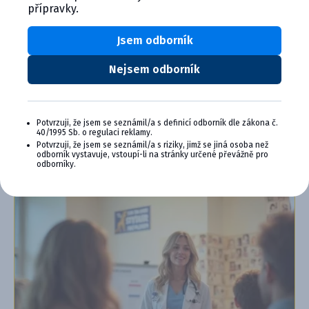
Výhody členství v Programu Cymedica
přípravky.
Plus:
Jsem odborník
Exkluzivní produkty a služby
Jedinečné bonusy
Speciální akce, workshopy, konference,
Nejsem odborník
webináře a další
Chci se přidat
Potvrzuji, že jsem se seznámil/a s definicí odborník dle zákona č.
40/1995 Sb. o regulaci reklamy.
Zjistit více o programu PLUS
Potvrzuji, že jsem se seznámil/a s riziky, jimž se jiná osoba než
odborník vystavuje, vstoupí-li na stránky určené převážně pro
odborníky.