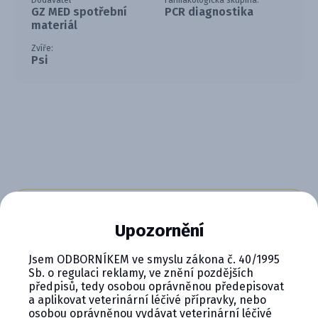
Dodavatel
Farmakologická skupina:
GZ MED spotřební
PCR diagnostika
materiál
Zvíře:
Psi
CYMEDICA PLUS: VĚRNOST, KTERÁ
Upozornění
SE VYPLÁCÍ
Jsem ODBORNÍKEM ve smyslu zákona č. 40/1995
Staňte se členem věrnostního programu
Sb. o regulaci reklamy, ve znění pozdějších
Cymedica Plus a získejte exkluzivní výhody pro
předpisů, tedy osobou oprávněnou předepisovat
vaši veterinární praxi.
a aplikovat veterinární léčivé přípravky, nebo
osobou oprávněnou vydávat veterinární léčivé