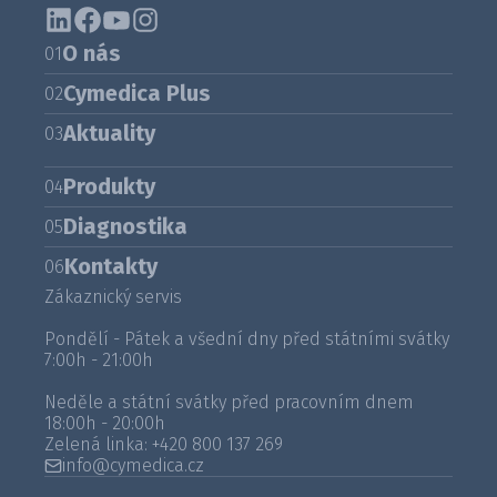
O nás
01
Cymedica Plus
02
Aktuality
03
Produkty
04
Diagnostika
05
Kontakty
06
Zákaznický servis
Pondělí - Pátek a všední dny před státními svátky
7:00h - 21:00h
Neděle a státní svátky před pracovním dnem
18:00h - 20:00h
Zelená linka:
+420 800 137 269
info@cymedica.cz