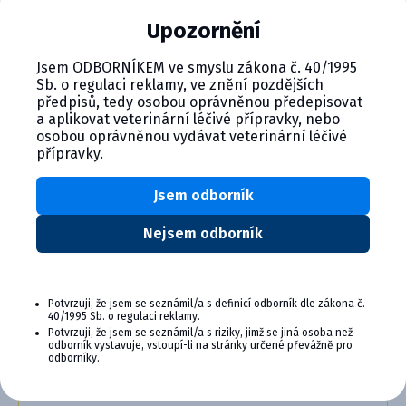
významné variantě viru.
Upozornění
Jsem ODBORNÍKEM ve smyslu zákona č. 40/1995
Sb. o regulaci reklamy, ve znění pozdějších
předpisů, tedy osobou oprávněnou předepisovat
a aplikovat veterinární léčivé přípravky, nebo
osobou oprávněnou vydávat veterinární léčivé
CYMEDICA PLUS: VĚRNOST, KTERÁ
přípravky.
SE VYPLÁCÍ
Jsem odborník
Staňte se členem věrnostního programu
Cymedica Plus a získejte exkluzivní výhody pro
Nejsem odborník
vaši veterinární praxi.
Výhody členství v Programu Cymedica
Potvrzuji, že jsem se seznámil/a s definicí odborník dle zákona č.
Plus:
40/1995 Sb. o regulaci reklamy.
Potvrzuji, že jsem se seznámil/a s riziky, jimž se jiná osoba než
Exkluzivní produkty a služby
odborník vystavuje, vstoupí-li na stránky určené převážně pro
Jedinečné bonusy
odborníky.
Speciální akce, workshopy, konference,
webináře a další