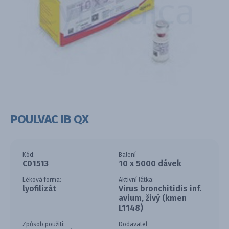
POULVAC IB QX
Kód:
Balení
C01513
10 x 5000 dávek
Léková forma:
Aktivní látka:
lyofilizát
Virus bronchitidis inf.
avium, živý (kmen
L1148)
Způsob použití:
Dodavatel