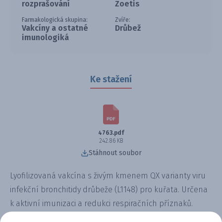
rozprašování
Zoetis
Farmakologická skupina:
Zvíře:
Vakcíny a ostatné
Drůbež
imunologiká
Ke stažení
4763.pdf
242.86 KB
Stáhnout soubor
Lyofilizovaná vakcína s živým kmenem QX varianty viru
infekční bronchitidy drůbeže (L1148) pro kuřata. Určena
k aktivní imunizaci a redukci respiračních příznaků.
Poskytuje cílenou ochranu proti epidemiologicky