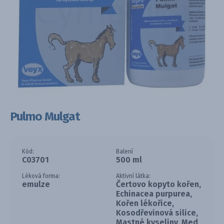
Pulmo Mulgat
Kód:
Balení
C03701
500 ml
Léková forma:
Aktivní látka:
emulze
Čertovo kopyto kořen,
Echinacea purpurea,
Kořen lékořice,
Kosodřevinová silice,
Mastné kyseliny, Med,