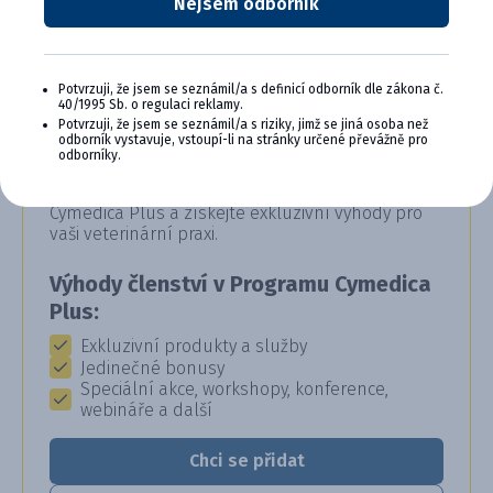
Nejsem odborník
Potvrzuji, že jsem se seznámil/a s definicí odborník dle zákona č.
40/1995 Sb. o regulaci reklamy.
CYMEDICA PLUS: VĚRNOST, KTERÁ
Potvrzuji, že jsem se seznámil/a s riziky, jimž se jiná osoba než
odborník vystavuje, vstoupí-li na stránky určené převážně pro
SE VYPLÁCÍ
odborníky.
Staňte se členem věrnostního programu
Cymedica Plus a získejte exkluzivní výhody pro
vaši veterinární praxi.
Výhody členství v Programu Cymedica
Plus:
Exkluzivní produkty a služby
Jedinečné bonusy
Speciální akce, workshopy, konference,
webináře a další
Chci se přidat