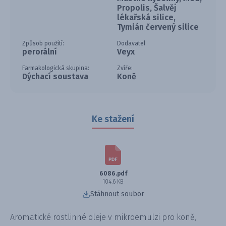
Propolis, Šalvěj
lékařská silice,
Tymián červený silice
Způsob použití:
Dodavatel
perorální
Veyx
Farmakologická skupina:
Zvíře:
Dýchací soustava
Koně
Ke stažení
6086.pdf
104.6 KB
Stáhnout soubor
Aromatické rostlinné oleje v mikroemulzi pro koně,