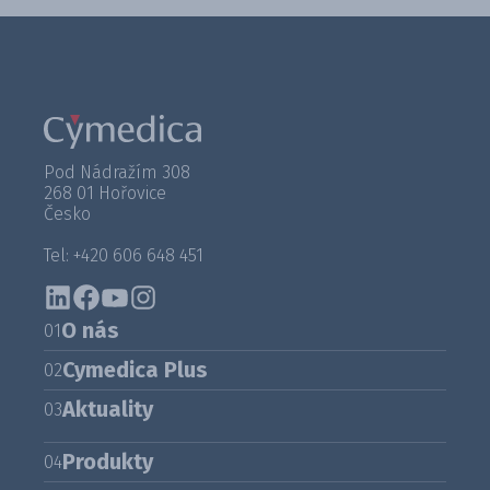
Pod Nádražím 308
268 01 Hořovice
Česko
Tel: +420 606 648 451
O nás
01
Cymedica Plus
02
Aktuality
03
Produkty
04