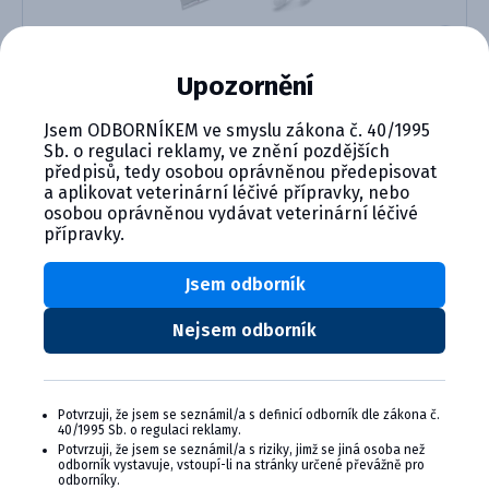
Upozornění
Rainbow Piglet Scours (BIO K 3...
Jsem ODBORNÍKEM ve smyslu zákona č. 40/1995
Detail produktu
Sb. o regulaci reklamy, ve znění pozdějších
předpisů, tedy osobou oprávněnou předepisovat
a aplikovat veterinární léčivé přípravky, nebo
osobou oprávněnou vydávat veterinární léčivé
přípravky.
CYMEDICA PLUS: VĚRNOST, KTERÁ
Jsem odborník
SE VYPLÁCÍ
Nejsem odborník
Staňte se členem věrnostního programu
Cymedica Plus a získejte exkluzivní výhody pro
vaši veterinární praxi.
Potvrzuji, že jsem se seznámil/a s definicí odborník dle zákona č.
40/1995 Sb. o regulaci reklamy.
Výhody členství v Programu Cymedica
Potvrzuji, že jsem se seznámil/a s riziky, jimž se jiná osoba než
odborník vystavuje, vstoupí-li na stránky určené převážně pro
Plus:
odborníky.