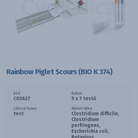
Rainbow Piglet Scours (BIO K 374)
Kód:
Balení
C03627
5 x 7 testů
Léková forma:
Aktivní látka:
test
Clostridium difficile,
Clostridium
perfringens,
Escherichia coli,
Rotavirus