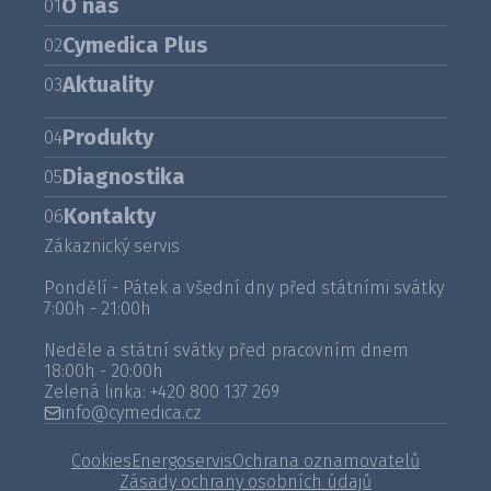
O nás
01
Cymedica Plus
02
Aktuality
03
Produkty
04
Diagnostika
05
Kontakty
06
Zákaznický servis
Pondělí - Pátek a všední dny před státními svátky
7:00h - 21:00h
Neděle a státní svátky před pracovním dnem
18:00h - 20:00h
Zelená linka:
+420 800 137 269
info@cymedica.cz
Cookies
Energoservis
Ochrana oznamovatelů
Zásady ochrany osobních údajů