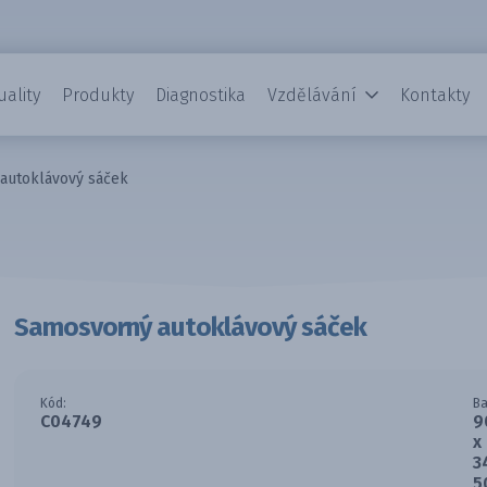
uality
Produkty
Diagnostika
Vzdělávání
Kontakty
autoklávový sáček
Samosvorný autoklávový sáček
Kód:
Ba
C04749
9
x
3
5