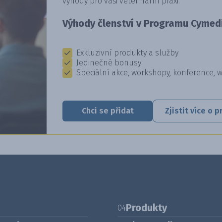
výhody pro vaši veterinární praxi.
Výhody členství v Programu Cymedi
Exkluzivní produkty a služby
Jedinečné bonusy
Speciální akce, workshopy, konference, 
Chci se přidat
Zjistit více o
Produkty
04