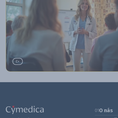
O nás
01