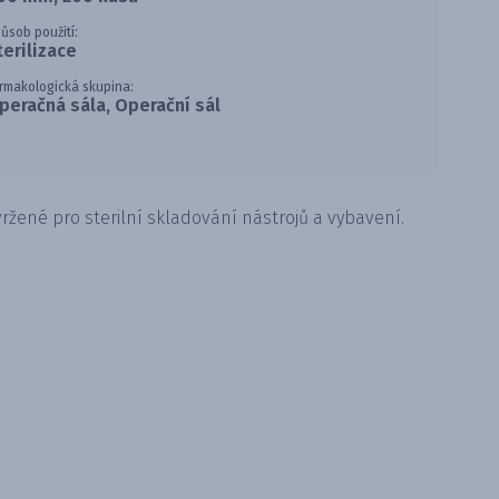
ůsob použití:
terilizace
rmakologická skupina:
peračná sála, Operační sál
žené pro sterilní skladování nástrojů a vybavení.