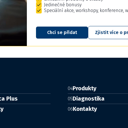
Jedinečné bonusy
Speciální akce, workshopy, konference, 
Chci se přidat
Zjistit více o
Produkty
04
ca Plus
Diagnostika
05
ty
Kontakty
06