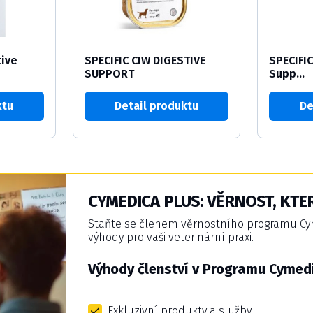
tive
SPECIFIC CIW DIGESTIVE
SPECIFIC
SUPPORT
Supp...
ktu
Detail produktu
De
CYMEDICA PLUS: VĚRNOST, KTER
Staňte se členem věrnostního programu Cyme
výhody pro vaši veterinární praxi.
Výhody členství v Programu Cymedi
Exkluzivní produkty a služby