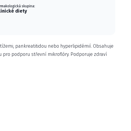
rmakologická skupina:
linické diety
tížemi, pankreatitidou nebo hyperlipidémií. Obsahuje
u pro podporu střevní mikroflóry. Podporuje zdraví