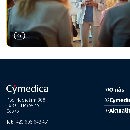
O nás
01
Cymedi
Pod Nádražím 308
02
268 01 Hořovice
Aktuali
03
Česko
Tel: +420 606 648 451