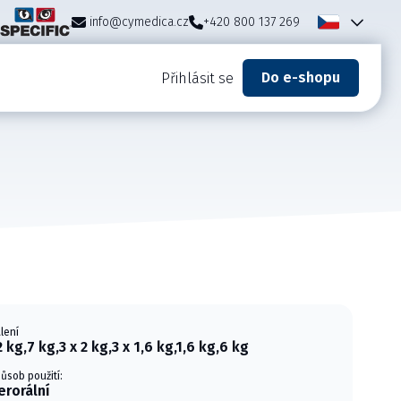
info@cymedica.cz
+420 800 137 269
Do e-shopu
Přihlásit se
lení
2 kg,7 kg,3 x 2 kg,3 x 1,6 kg,1,6 kg,6 kg
ůsob použití:
erorální