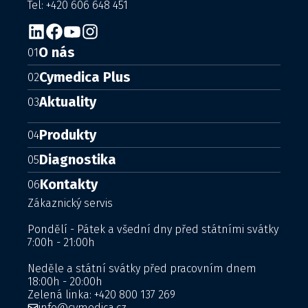
Tel: +420 606 648 451
O nás
01
Cymedica Plus
02
Aktuality
03
Produkty
04
Diagnostika
05
Kontakty
06
Zákaznický servis
Pondělí - Pátek a všední dny před státními svátky
7:00h - 21:00h
Neděle a státní svátky před pracovním dnem
18:00h - 20:00h
Zelená linka:
+420 800 137 269
info@cymedica.cz