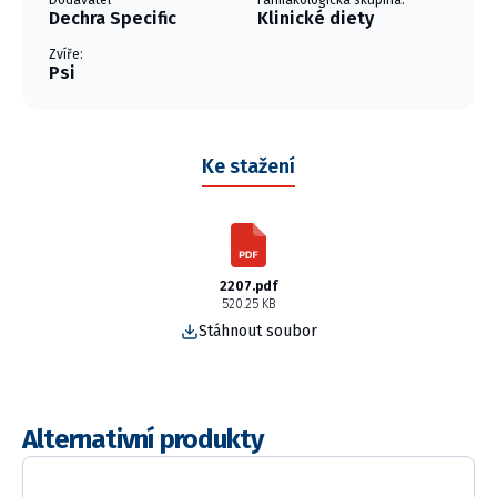
Dodavatel
Farmakologická skupina:
Dechra Specific
Klinické diety
Zvíře:
Psi
Ke stažení
2207.pdf
520.25 KB
Stáhnout soubor
Alternativní produkty