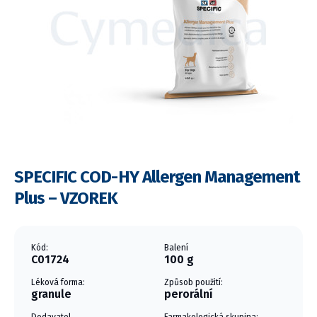
SPECIFIC COD-HY Allergen Management
Plus – VZOREK
Kód:
Balení
C01724
100 g
Léková forma:
Způsob použití:
granule
perorální