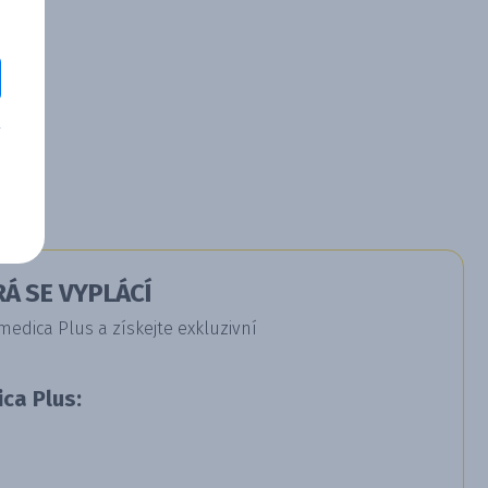
Á SE VYPLÁCÍ
dica Plus a získejte exkluzivní
ca Plus: