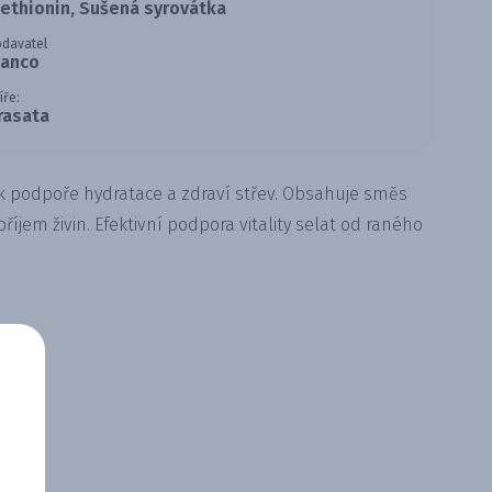
ethionin, Sušená syrovátka
davatel
lanco
íře:
rasata
 k podpoře hydratace a zdraví střev. Obsahuje směs
příjem živin. Efektivní podpora vitality selat od raného