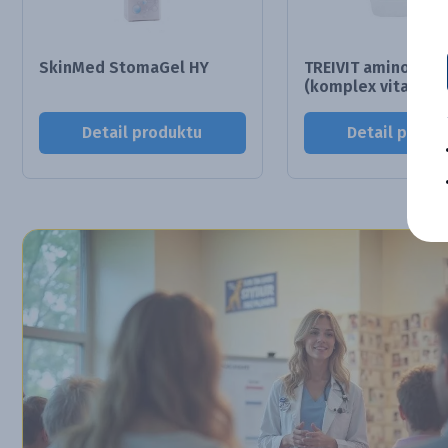
SkinMed StomaGel HY
TREIVIT aminopan
(komplex vita...
Detail produktu
Detail produ