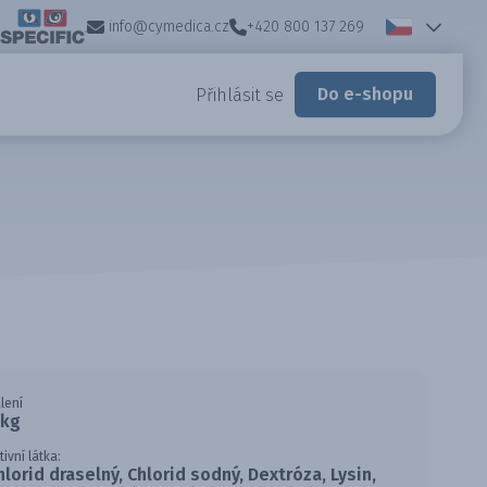
info@cymedica.cz
+420 800 137 269
Do e-shopu
Přihlásit se
lení
 kg
tivní látka:
hlorid draselný, Chlorid sodný, Dextróza, Lysin,