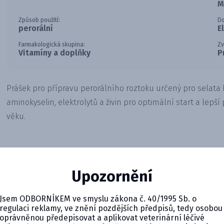
M
Způsob použití:
Do
perorální
E
Farmakologická skupina:
Zv
Vitamíny a doplňky
P
Prášek pro přípravu perorálního roztoku určený pro selata
aminokyselin, elektrolytů a živin pro optimální start a lepší 
věku.
Upozornění
Jsem ODBORNÍKEM ve smyslu zákona č. 40/1995 Sb. o
regulaci reklamy, ve znění pozdějších předpisů, tedy osobou
oprávněnou předepisovat a aplikovat veterinární léčivé