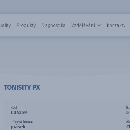
uality
Produkty
Diagnostika
Vzdělávání
Kontakty
TONISITY PX
Kód:
Ba
C04259
5
Léková forma:
Ak
prášek
C