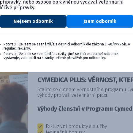
přípravky, nebo osobou oprávněnou vydávat veterinární
léčivé přípravky.
Nejsem odborník
Jsem odborník
ktu
Potvrzuji, že jsem se seznámil/a s definicí odborník dle zákona č. 40/1995 Sb. o
regulaci reklamy.
Potvrzuji, že jsem se seznámil/a s riziky, jimž se jiná osoba než odborník
vystavuje, vstoupí-li na stránky určené převážně pro odborníky.
CYMEDICA PLUS: VĚRNOST, KTER
Staňte se členem věrnostního programu Cyme
výhody pro vaši veterinární praxi.
Výhody členství v Programu Cymedi
Exkluzivní produkty a služby
Jedinečné bonusy