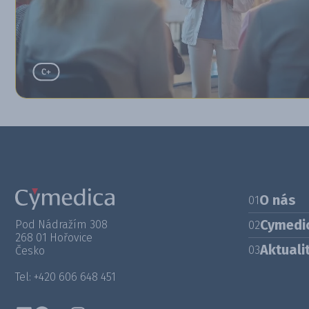
O nás
01
Cymedi
Pod Nádražím 308
02
268 01 Hořovice
Aktuali
03
Česko
Tel: +420 606 648 451