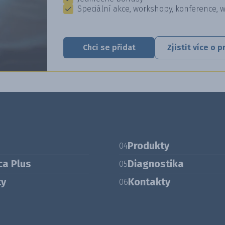
Speciální akce, workshopy, konference, 
Chci se přidat
Zjistit více o
Produkty
04
ca Plus
Diagnostika
05
ty
Kontakty
06