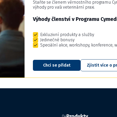
Staňte se členem věrnostního programu Cyme
výhody pro vaši veterinární praxi.
Výhody členství v Programu Cymedi
Exkluzivní produkty a služby
Jedinečné bonusy
Speciální akce, workshopy, konference, 
Chci se přidat
Zjistit více o
Produkty
04