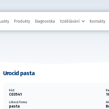
uality
Produkty
Diagnostika
Vzdělávání
Kontakty
Urocid pasta
Kód:
Ba
C03541
1
Léková forma:
Ak
pasta
B