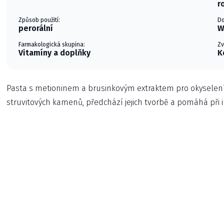
r
Způsob použití:
Do
perorální
W
Farmakologická skupina:
Zv
Vitamíny a doplňky
K
Pasta s metioninem a brusinkovým extraktem pro okyselení
struvitových kamenů, předchází jejich tvorbě a pomáhá při 