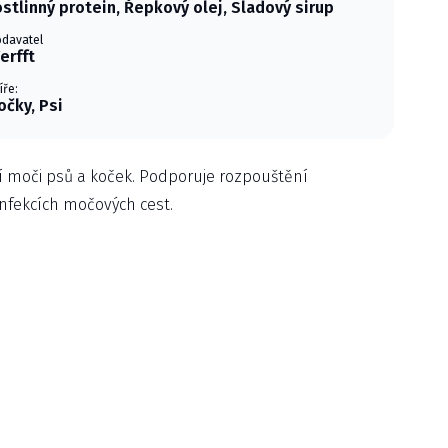
ostlinný protein, Řepkový olej, Sladový sirup
davatel
erfft
íře:
očky, Psi
 moči psů a koček. Podporuje rozpouštění
infekcích močových cest.