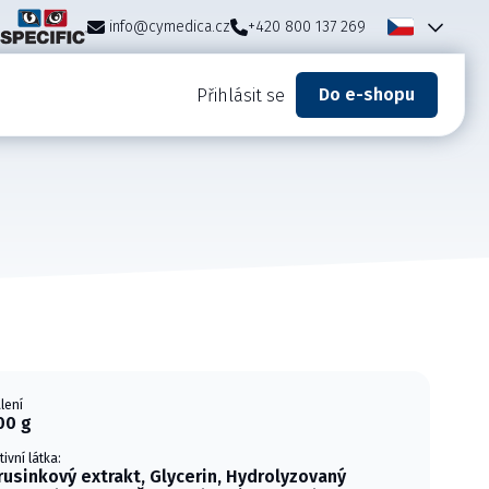
info@cymedica.cz
+420 800 137 269
Do e-shopu
Přihlásit se
lení
00 g
tivní látka:
rusinkový extrakt, Glycerin, Hydrolyzovaný