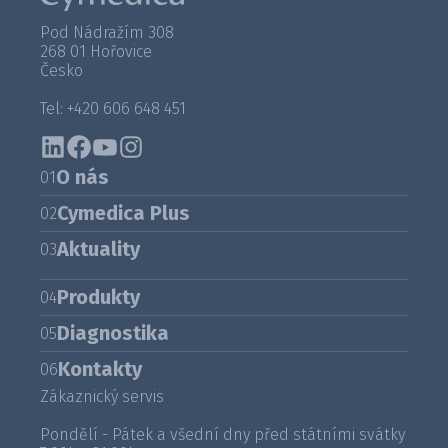
Pod Nádražím 308
268 01 Hořovice
Česko
Tel: +420 606 648 451
O nás
01
Cymedica Plus
02
Aktuality
03
Produkty
04
Diagnostika
05
Kontakty
06
Zákaznický servis
Pondělí - Pátek a všední dny před státními svátky