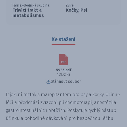
Farmakologická skupina:
Zvíře:
Trávící trakt a
Kočky, Psi
metabolismus
Ke stažení
5985.pdf
158.72 KB
Stáhnout soubor
Injekční roztok s maropitantem pro psy a kočky. Účinně
léčí a předchází zvracení při chemoterapii, anestézii a
gastrointestinálních obtížích. Poskytuje rychlý nástup
účinku a pohodlné dávkování pro bezpečnou léčbu.