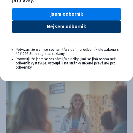
přípravky.
Plus:
Exkluzivní produkty a služby
Jsem odborník
Jedinečné bonusy
Speciální akce, workshopy, konference,
Nejsem odborník
webináře a další
Chci se přidat
Potvrzuji, že jsem se seznámil/a s definicí odborník dle zákona č.
40/1995 Sb. o regulaci reklamy.
Zjistit více o programu PLUS
Potvrzuji, že jsem se seznámil/a s riziky, jimž se jiná osoba než
odborník vystavuje, vstoupí-li na stránky určené převážně pro
odborníky.