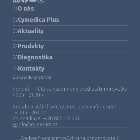
O nás
01
Cymedica Plus
02
Aktuality
03
Produkty
04
Diagnostika
05
Kontakty
06
Zákaznický servis
Pondělí - Pátek a všední dny před státními svátky
7:00h - 21:00h
Neděle a státní svátky před pracovním dnem
18:00h - 20:00h
Zelená linka:
+420 800 137 269
info@cymedica.cz
Cookies
Energoservis
Ochrana oznamovatelů