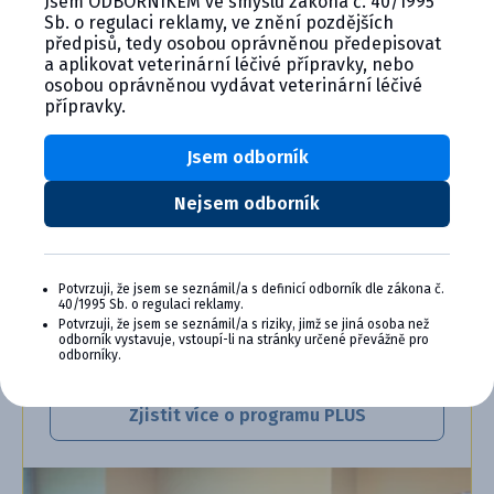
Jsem ODBORNÍKEM ve smyslu zákona č. 40/1995
Sb. o regulaci reklamy, ve znění pozdějších
CYMEDICA PLUS: VĚRNOST, KTERÁ
předpisů, tedy osobou oprávněnou předepisovat
SE VYPLÁCÍ
a aplikovat veterinární léčivé přípravky, nebo
osobou oprávněnou vydávat veterinární léčivé
Staňte se členem věrnostního programu
přípravky.
Cymedica Plus a získejte exkluzivní výhody pro
vaši veterinární praxi.
Jsem odborník
Výhody členství v Programu Cymedica
Nejsem odborník
Plus:
Exkluzivní produkty a služby
Jedinečné bonusy
Potvrzuji, že jsem se seznámil/a s definicí odborník dle zákona č.
Speciální akce, workshopy, konference,
40/1995 Sb. o regulaci reklamy.
webináře a další
Potvrzuji, že jsem se seznámil/a s riziky, jimž se jiná osoba než
odborník vystavuje, vstoupí-li na stránky určené převážně pro
odborníky.
Chci se přidat
Zjistit více o programu PLUS