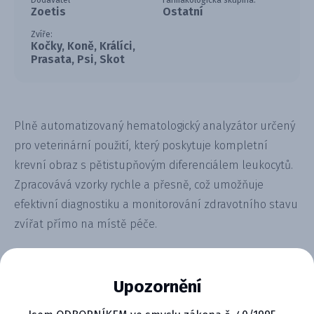
Dodavatel
Farmakologická skupina:
Zoetis
Ostatní
Zvíře:
Kočky, Koně, Králíci,
Prasata, Psi, Skot
Plně automatizovaný hematologický analyzátor určený
pro veterinární použití, který poskytuje kompletní
krevní obraz s pětistupňovým diferenciálem leukocytů.
Zpracovává vzorky rychle a přesně, což umožňuje
efektivní diagnostiku a monitorování zdravotního stavu
zvířat přímo na místě péče.
Upozornění