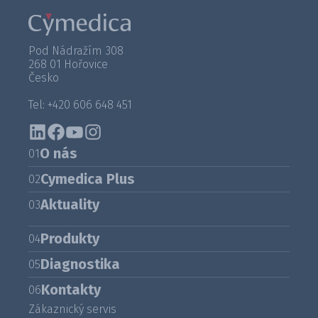
Pod Nádražím 308
268 01 Hořovice
Česko
Tel: +420 606 648 451
O nás
01
Cymedica Plus
02
Aktuality
03
Produkty
04
Diagnostika
05
Kontakty
06
Zákaznický servis