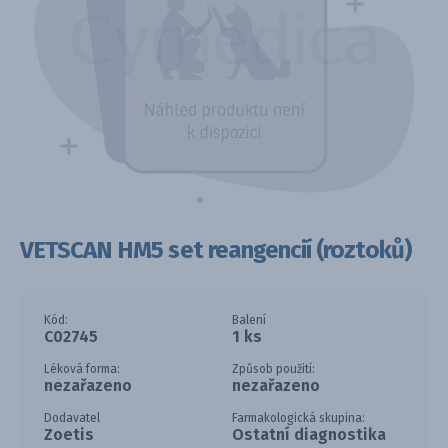
VETSCAN HM5 set reangencií (roztoků)
Kód:
Balení
C02745
1 ks
Léková forma:
Způsob použití:
nezařazeno
nezařazeno
Dodavatel
Farmakologická skupina:
Zoetis
Ostatní diagnostika