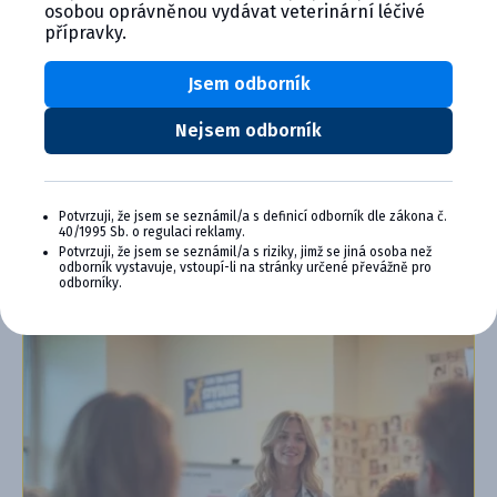
osobou oprávněnou vydávat veterinární léčivé
přípravky.
Výhody členství v Programu Cymedica
Plus:
Jsem odborník
Exkluzivní produkty a služby
Jedinečné bonusy
Nejsem odborník
Speciální akce, workshopy, konference,
webináře a další
Potvrzuji, že jsem se seznámil/a s definicí odborník dle zákona č.
Chci se přidat
40/1995 Sb. o regulaci reklamy.
Potvrzuji, že jsem se seznámil/a s riziky, jimž se jiná osoba než
odborník vystavuje, vstoupí-li na stránky určené převážně pro
Zjistit více o programu PLUS
odborníky.