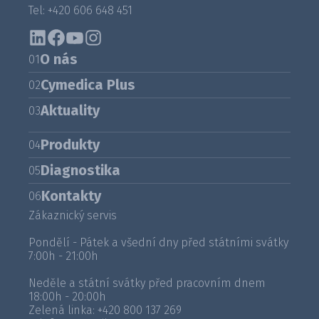
Tel: +420 606 648 451
O nás
01
Cymedica Plus
02
Aktuality
03
Produkty
04
Diagnostika
05
Kontakty
06
Zákaznický servis
Pondělí - Pátek a všední dny před státními svátky
7:00h - 21:00h
Neděle a státní svátky před pracovním dnem
18:00h - 20:00h
Zelená linka:
+420 800 137 269