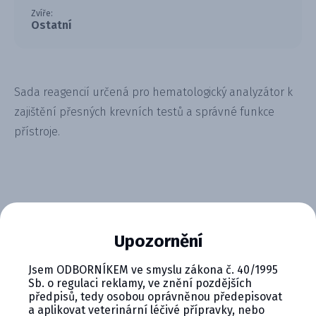
Zvíře:
Ostatní
Sada reagencií určená pro hematologický analyzátor k
zajištění přesných krevních testů a správné funkce
přístroje.
CYMEDICA PLUS: VĚRNOST, KTERÁ
Upozornění
SE VYPLÁCÍ
Jsem ODBORNÍKEM ve smyslu zákona č. 40/1995
Sb. o regulaci reklamy, ve znění pozdějších
Staňte se členem věrnostního programu
předpisů, tedy osobou oprávněnou předepisovat
Cymedica Plus a získejte exkluzivní výhody pro
a aplikovat veterinární léčivé přípravky, nebo
vaši veterinární praxi.