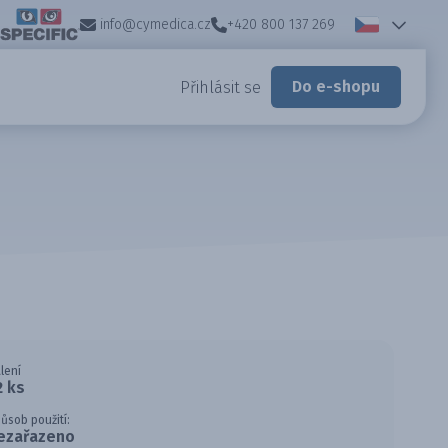
info@cymedica.cz
+420 800 137 269
Do e-shopu
Přihlásit se
lení
2 ks
ůsob použití:
ezařazeno