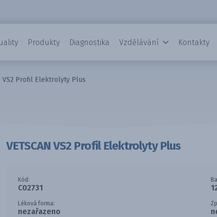
uality
Produkty
Diagnostika
Vzdělávání
Kontakty
VS2 Profil Elektrolyty Plus
VETSCAN VS2 Profil Elektrolyty Plus
Kód:
Ba
C02731
1
Léková forma:
Zp
nezařazeno
n