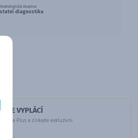
rmakologická skupina:
statní diagnostika
Á SE VYPLÁCÍ
dica Plus a získejte exkluzivní