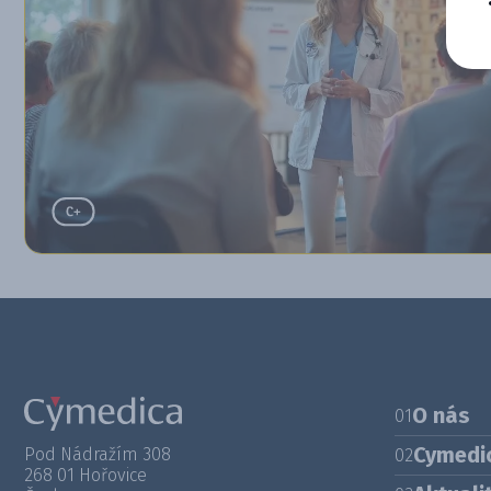
O nás
01
Cymedi
Pod Nádražím 308
02
268 01 Hořovice