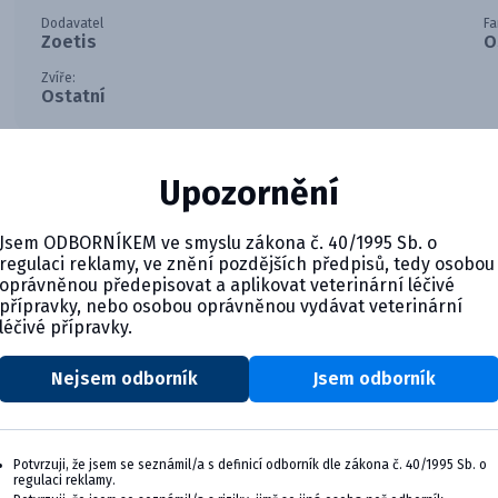
Dodavatel
Fa
Zoetis
O
Zvíře:
Ostatní
Upozornění
Jsem ODBORNÍKEM ve smyslu zákona č. 40/1995 Sb. o
regulaci reklamy, ve znění pozdějších předpisů, tedy osobou
oprávněnou předepisovat a aplikovat veterinární léčivé
přípravky, nebo osobou oprávněnou vydávat veterinární
léčivé přípravky.
Nejsem odborník
Jsem odborník
CYMEDICA PLUS: VĚRNOST, KTER
Staňte se členem věrnostního programu Cyme
výhody pro vaši veterinární praxi.
Potvrzuji, že jsem se seznámil/a s definicí odborník dle zákona č. 40/1995 Sb. o
regulaci reklamy.