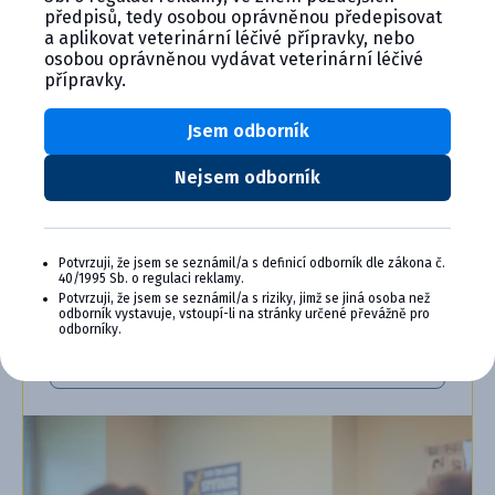
SE VYPLÁCÍ
předpisů, tedy osobou oprávněnou předepisovat
a aplikovat veterinární léčivé přípravky, nebo
Staňte se členem věrnostního programu
osobou oprávněnou vydávat veterinární léčivé
Cymedica Plus a získejte exkluzivní výhody pro
přípravky.
vaši veterinární praxi.
Jsem odborník
Výhody členství v Programu Cymedica
Plus:
Nejsem odborník
Exkluzivní produkty a služby
Jedinečné bonusy
Speciální akce, workshopy, konference,
webináře a další
Potvrzuji, že jsem se seznámil/a s definicí odborník dle zákona č.
40/1995 Sb. o regulaci reklamy.
Potvrzuji, že jsem se seznámil/a s riziky, jimž se jiná osoba než
Chci se přidat
odborník vystavuje, vstoupí-li na stránky určené převážně pro
odborníky.
Zjistit více o programu PLUS