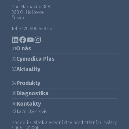
Pod Nádražím 308
268 01 Hořovice
Česko
Tel: +420 606 648 451
O nás
01
Cymedica Plus
02
Aktuality
03
Produkty
04
Diagnostika
05
Kontakty
06
Zákaznický servis
Pondělí - Pátek a všední dny před státními svátky
7:00h - 21:00h