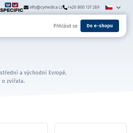
info@cymedica.cz
+420 800 137 269
Do e-shopu
Přihlásit se
é střední a východní Evropě.
o zvířata.