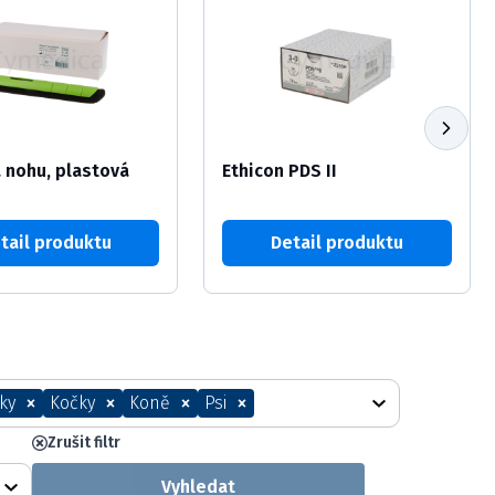
 nohu, plastová
Ethicon PDS II
tail produktu
Detail produktu
ky
Kočky
Koně
Psi
Zvíře
Zrušit filtr
Vyhledat