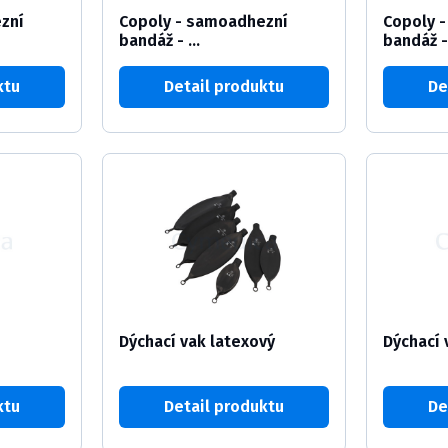
zní
Copoly - samoadhezní
Copoly 
bandáž - ...
bandáž - 
ktu
Detail produktu
De
Dýchací vak latexový
Dýchací 
ktu
Detail produktu
De