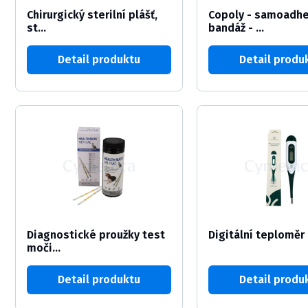
Chirurgický sterilní plášť,
Copoly - samoadhe
st...
bandáž - ...
Detail produktu
Detail produ
Diagnostické proužky test
Digitální teploměr
moči...
Detail produktu
Detail produ