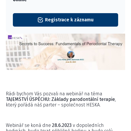
Registrace k záznamu
Rádi bychom Vás pozvali na webinář na téma
TAJEMSTVÍ ÚSPĚCHU: Základy parodontální terapie
,
který pořádá náš parter – společnost HESKA.
Webinář se koná dne
28.6.2023
v dopoledních
hodinách, bude trvat přibližně hodinu a bude celý