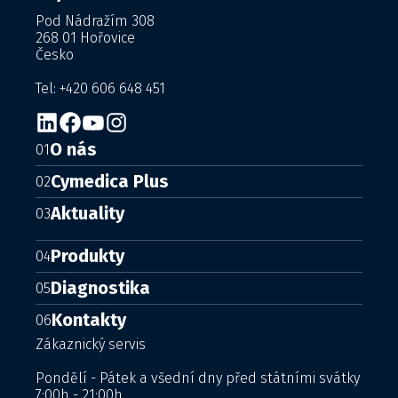
Pod Nádražím 308
268 01 Hořovice
Česko
Tel: +420 606 648 451
O nás
01
Cymedica Plus
02
Aktuality
03
Produkty
04
Diagnostika
05
Kontakty
06
Zákaznický servis
Pondělí - Pátek a všední dny před státními svátky
7:00h - 21:00h