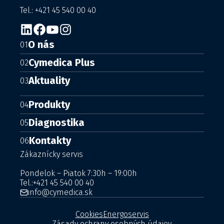
Tel.: +421 45 540 00 40
O nás
01
Cymedica Plus
02
Aktuality
03
Produkty
04
Diagnostika
05
Kontakty
06
Zákaznícky servis
Pondelok – Piatok 7:30h – 19:00h
Tel.:
+421 45 540 00 40
info@cymedica.sk
Cookies
Energoservis
Zásady ochrany osobných údajov