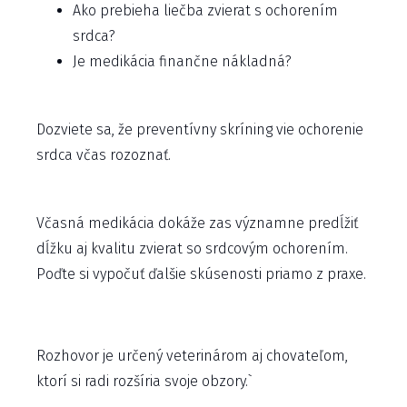
Ako prebieha liečba zvierat s ochorením
srdca?
Je medikácia finančne nákladná?
Dozviete sa, že preventívny skríning vie ochorenie
srdca včas rozoznať.
Včasná medikácia dokáže zas významne predĺžiť
dĺžku aj kvalitu zvierat so srdcovým ochorením.
Poďte si vypočuť ďalšie skúsenosti priamo z praxe.
Rozhovor je určený veterinárom aj chovateľom,
ktorí si radi rozšíria svoje obzory.`