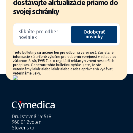
dostávajte aktualizácie priamo do
svojej schránky
Kliknite pre odber
Odoberať
novinky
noviniek
Tieto bulletiny sú určené len pre odbornú verejnosť. Zasielané
informácie sú určené výlučne pre odbornú verejnosť v súlade so
zákonom č. 40/1995 Z. z. o regulácii reklamy v znení neskorších
predpisov. Odberom tohto bulletinu vyhlasujete, že ste
veterinárny lekár alebo lekár alebo osoba oprávnená vydávať
veterinárne lieky.
Družstevná 1415/8
960 01 Zvolen
Slovensko