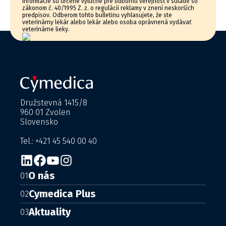
informácie sú určené výlučne pre odbornú verejnosť v súlade so
zákonom č. 40/1995 Z. z. o regulácii reklamy v znení neskorších
predpisov. Odberom tohto bulletinu vyhlasujete, že ste
veterinárny lekár alebo lekár alebo osoba oprávnená vydávať
veterinárne lieky.
Družstevná 1415/8
960 01 Zvolen
Slovensko
Tel.: +421 45 540 00 40
O nás
01
Cymedica Plus
02
Aktuality
03