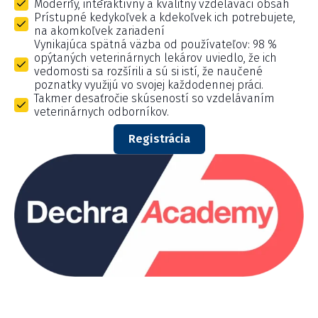
Moderný, interaktívny a kvalitný vzdelávací obsah
Prístupné kedykoľvek a kdekoľvek ich potrebujete,
na akomkoľvek zariadení
Vynikajúca spätná väzba od používateľov: 98 %
opýtaných veterinárnych lekárov uviedlo, že ich
vedomosti sa rozšírili a sú si istí, že naučené
poznatky využijú vo svojej každodennej práci.
Takmer desaťročie skúseností so vzdelávaním
veterinárnych odborníkov.
Registrácia