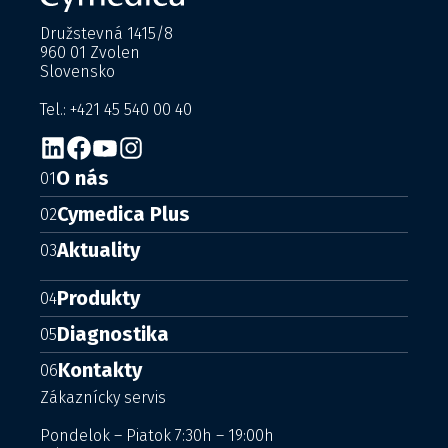
Družstevná 1415/8
960 01 Zvolen
Slovensko
Tel.: +421 45 540 00 40
O nás
01
Cymedica Plus
02
Aktuality
03
Produkty
04
Diagnostika
05
Kontakty
06
Zákaznícky servis
Pondelok – Piatok 7:30h – 19:00h