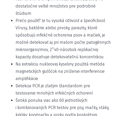
dostatočne veľké množstvo pre podrobné
štúdium
Prečo použiť? Je tu vysoká citlivosť a špecifickosť.
Vírusy, baktérie alebo prvoky, parazity, ktoré
spôsobujú infekčné ochorenia psov a mačiek, je
možné detekovať aj pri malom počte patogénnych
mikroorganizmov, 2^40-násobok replikačnej
kapacity dosahuje detekovateľnú koncentráciu
Na extrakciu nukleovej kyseliny použitá metóda
magnetických guľôčok na zníženie interferencie
amplifikácie
Detekcia PCR je zlatým štandardom pre
testovanie mnohých infekčných ochorení
Široká ponuka viac ako 60 jednotlivých
i kombinovaných PCR testov pre psy, mačky, vtáky,
králiky, korytnačky a norky podľa konkrétnej