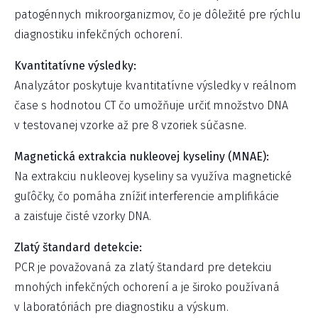
patogénnych mikroorganizmov, čo je dôležité pre rýchlu
diagnostiku infekčných ochorení.
Kvantitatívne výsledky:
Analyzátor poskytuje kvantitatívne výsledky v reálnom
čase s hodnotou CT čo umožňuje určiť množstvo DNA
v testovanej vzorke až pre 8 vzoriek súčasne.
Magnetická extrakcia nukleovej kyseliny (MNAE):
Na extrakciu nukleovej kyseliny sa využíva magnetické
guľôčky, čo pomáha znížiť interferencie amplifikácie
a zaisťuje čisté vzorky DNA.
Zlatý štandard detekcie:
PCR je považovaná za zlatý štandard pre detekciu
mnohých infekčných ochorení a je široko používaná
v laboratóriách pre diagnostiku a výskum.