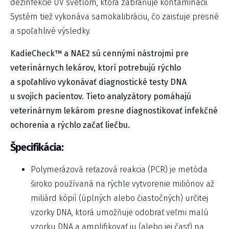
dezinfekcie UV svetlom, ktorá zabraňuje kontaminácii.
Systém tiež vykonáva samokalibráciu, čo zaisťuje presné
a spoľahlivé výsledky.
KadieCheck™ a NAE2 sú cennými nástrojmi pre
veterinárnych lekárov, ktorí potrebujú rýchlo
a spoľahlivo vykonávať diagnostické testy DNA
u svojich pacientov. Tieto analyzátory pomáhajú
veterinárnym lekárom presne diagnostikovať infekčné
ochorenia a rýchlo začať liečbu.
Špecifikácia:
Polymerázová reťazová reakcia (PCR) je metóda
široko používaná na rýchle vytvorenie miliónov až
miliárd kópií (úplných alebo čiastočných) určitej
vzorky DNA, ktorá umožňuje odobrať veľmi malú
vzorku DNA a amplifikovať ju (alebo jej časť) na