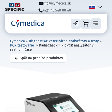
info@cymedica.sk
+421 45 540 00 40
Cymedica
»
Diagnostika: Veterinárne analyzátory a testy
»
PCR testovanie
»
KadieCheck™ – qPCR analyzátor v
reálnom čase
Späť na prehľad produktov