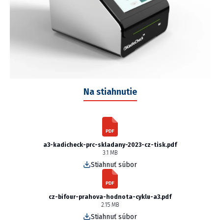
Na stiahnutie
a3-kadicheck-prc-skladany-2023-cz-tisk.pdf
3.1 MB
Stiahnuť súbor
cz-bifour-prahova-hodnota-cyklu-a3.pdf
2.15 MB
Stiahnuť súbor