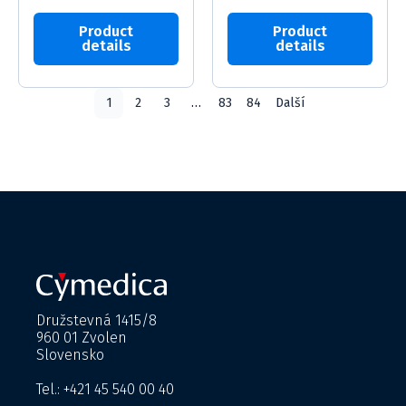
Product
Product
details
details
1
2
3
…
83
84
Další
Družstevná 1415/8
960 01 Zvolen
Slovensko
Tel.: +421 45 540 00 40