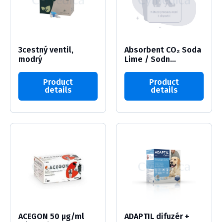
3cestný ventil,
Absorbent CO₂ Soda
modrý
Lime / Sodn...
Product
Product
details
details
ACEGON 50 µg/ml
ADAPTIL difuzér +