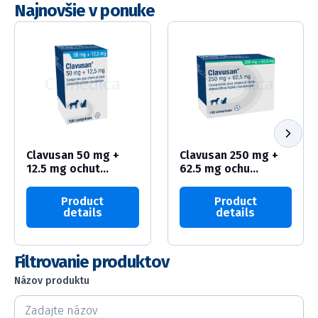
Najnovšie v ponuke
Clavusan 50 mg +
Clavusan 250 mg +
12.5 mg ochut...
62.5 mg ochu...
Product
Product
details
details
Filtrovanie produktov
Názov produktu
Názov produktu
Názov produktu