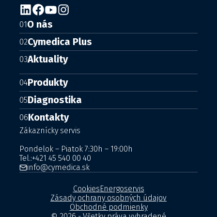
O nás
01
Cymedica Plus
02
Aktuality
03
Produkty
04
Diagnostika
05
Kontakty
06
Zákaznícky servis
Pondelok – Piatok 7:30h – 19:00h
Tel.:
+421 45 540 00 40
info@cymedica.sk
Cookies
Energoservis
Zásady ochrany osobných údajov
Obchodné podmienky
© 2026 - Všetky práva vyhradené