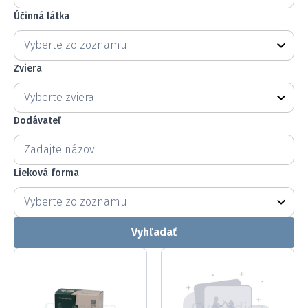
Účinná látka
Účinná látka
Účinná látka
Účinná látka
Zviera
Zviera
Zviera
Zviera
Dodávateľ
Dodávateľ
Dodávateľ
Lieková forma
Lieková forma
Lieková forma
Lieková forma
Vyhľadať