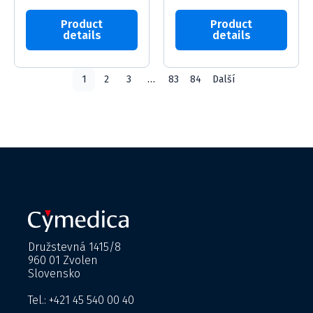
Product
Product
details
details
1
2
3
…
83
84
Další
Družstevná 1415/8
960 01 Zvolen
Slovensko
Tel.: +421 45 540 00 40