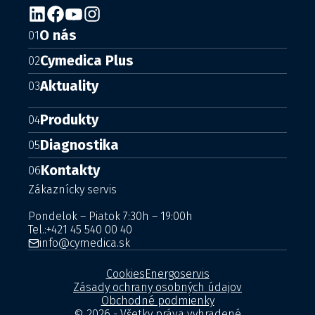
O nás
01
Cymedica Plus
02
Aktuality
03
Produkty
04
Diagnostika
05
Kontakty
06
Zákaznícky servis
Pondelok – Piatok 7:30h – 19:00h
Tel.:
+421 45 540 00 40
info@cymedica.sk
Cookies
Energoservis
Zásady ochrany osobných údajov
Obchodné podmienky
© 2026 - Všetky práva vyhradené