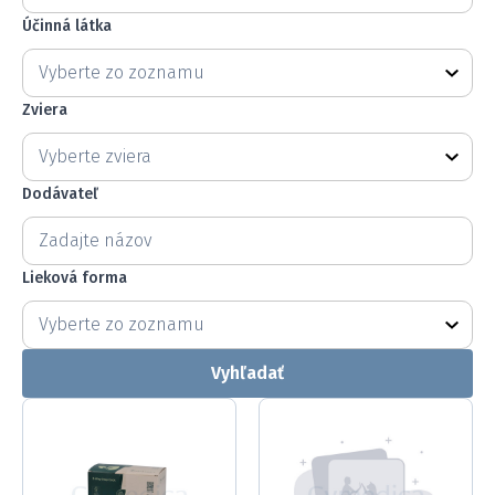
Účinná látka
Účinná látka
Účinná látka
Účinná látka
Zviera
Zviera
Zviera
Zviera
Dodávateľ
Dodávateľ
Dodávateľ
Lieková forma
Lieková forma
Lieková forma
Lieková forma
Vyhľadať