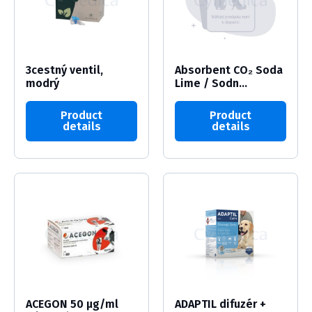
3cestný ventil,
Absorbent CO₂ Soda
modrý
Lime / Sodn...
Product
Product
details
details
ACEGON 50 µg/ml
ADAPTIL difuzér +