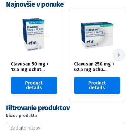
Najnovšie v ponuke
Clavusan 50 mg +
Clavusan 250 mg +
12.5 mg ochut...
62.5 mg ochu...
Product
Product
details
details
Filtrovanie produktov
Názov produktu
Názov produktu
Názov produktu