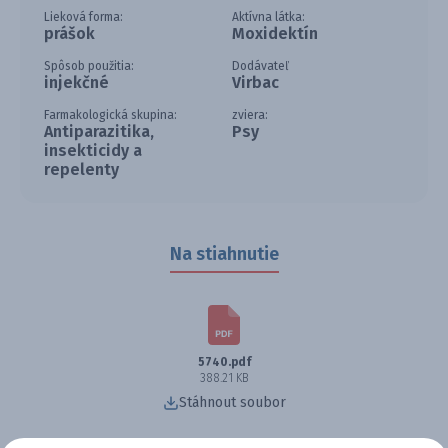
Lieková forma:
Aktívna látka:
prášok
Moxidektín
Spôsob použitia:
Dodávateľ
injekčné
Virbac
Farmakologická skupina:
zviera:
Antiparazitika,
Psy
insekticidy a
repelenty
Na stiahnutie
5740.pdf
388.21 KB
Stáhnout soubor