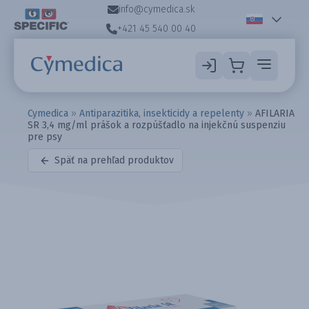
info@cymedica.sk
+421 45 540 00 40
Cymedica
»
Antiparazitika, insekticidy a repelenty
»
AFILARIA
SR 3,4 mg/ml prášok a rozpúšťadlo na injekčnú suspenziu
pre psy
Späť na prehľad produktov