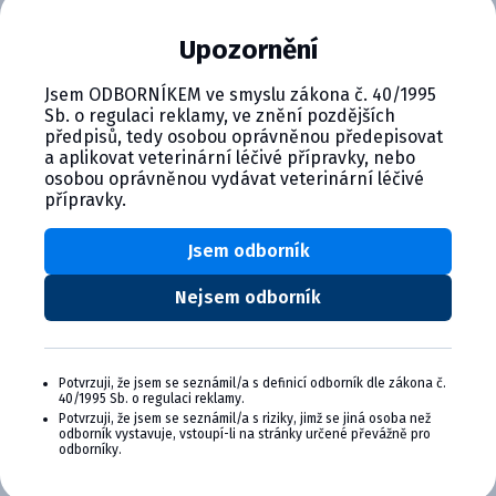
Injekčná suspenzia pre psy s moxidektínom, účinná v
prevencii srdcovej dirofilariózy a kožných lézií
Upozornění
spôsobených larvami Dirofilaria. Chráni pred infekciami
spôsobenými črevnými nematódami. Ideálna voľba pre
Jsem ODBORNÍKEM ve smyslu zákona č. 40/1995
Sb. o regulaci reklamy, ve znění pozdějších
dlhodobú ochranu vášho psa pred nebezpečnými
předpisů, tedy osobou oprávněnou předepisovat
parazitmi.
a aplikovat veterinární léčivé přípravky, nebo
osobou oprávněnou vydávat veterinární léčivé
přípravky.
Jsem odborník
Nejsem odborník
CYMEDICA PLUS: VERNOSŤ, KTORÁ
SA VYPLÁCA
Potvrzuji, že jsem se seznámil/a s definicí odborník dle zákona č.
Zapojte sa do vernostného programu Cymedica
40/1995 Sb. o regulaci reklamy.
Plus a získajte ďalšie bonusy pre svoju
Potvrzuji, že jsem se seznámil/a s riziky, jimž se jiná osoba než
odborník vystavuje, vstoupí-li na stránky určené převážně pro
veterinárnu prax, vzdelávanie a pohodu.
odborníky.
Výhody členstva v Cymedica Plus: