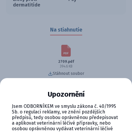
dermatitíde
Na stiahnutie
2709.pdf
394.6 KB
Stáhnout soubor
Tablety pre psy s účinnou látkou oclacitinibom určené
Upozornění
na liečbu svrbenia a prejavov atopickej dermatitídy.
Rýchlo zmierňujú alergické príznaky a zlepšujú kvalitu
Jsem ODBORNÍKEM ve smyslu zákona č. 40/1995
Sb. o regulaci reklamy, ve znění pozdějších
života vášho maznáčika.
předpisů, tedy osobou oprávněnou předepisovat
a aplikovat veterinární léčivé přípravky, nebo
osobou oprávněnou vydávat veterinární léčivé