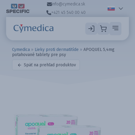
info@cymedica.sk
+421 45 540 00 40
Cymedica
»
Lieky proti dermatitíde
»
APOQUEL 5,4mg
potahované tablety pre psy
Späť na prehľad produktov