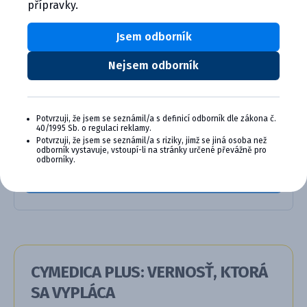
Alternativní produkty
přípravky.
Jsem odborník
Nejsem odborník
Potvrzuji, že jsem se seznámil/a s definicí odborník dle zákona č.
40/1995 Sb. o regulaci reklamy.
Potvrzuji, že jsem se seznámil/a s riziky, jimž se jiná osoba než
APOQUEL 16mg potahované tablet...
odborník vystavuje, vstoupí-li na stránky určené převážně pro
odborníky.
Product details
CYMEDICA PLUS: VERNOSŤ, KTORÁ
SA VYPLÁCA