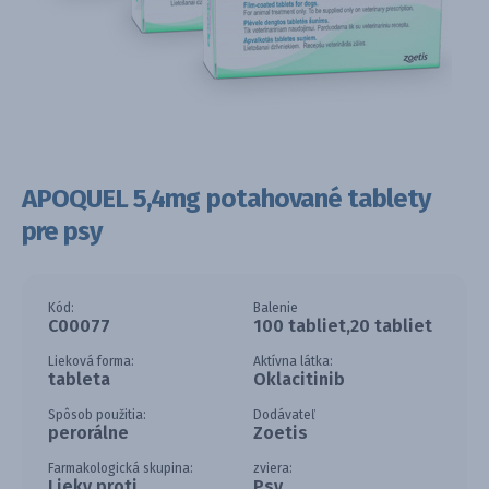
APOQUEL 5,4mg potahované tablety
pre psy
Kód:
Balenie
C00077
100 tabliet,20 tabliet
Lieková forma:
Aktívna látka:
tableta
Oklacitinib
Spôsob použitia:
Dodávateľ
perorálne
Zoetis
Farmakologická skupina:
zviera:
Lieky proti
Psy