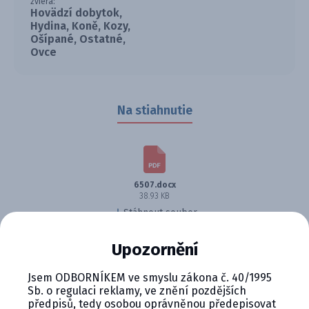
zviera:
Hovädzí dobytok,
Hydina, Koně, Kozy,
Ošípané, Ostatné,
Ovce
Na stiahnutie
6507.docx
38.93 KB
Stáhnout soubor
Upozornění
Jsem ODBORNÍKEM ve smyslu zákona č. 40/1995
Sb. o regulaci reklamy, ve znění pozdějších
předpisů, tedy osobou oprávněnou předepisovat