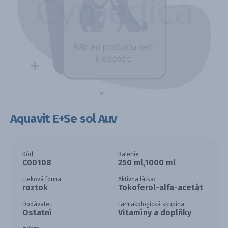
Aquavit E+Se sol Auv
Kód:
Balenie
C00108
250 ml,1000 ml
Lieková forma:
Aktívna látka:
roztok
Tokoferol-alfa-acetát
Dodávateľ
Farmakologická skupina:
Ostatní
Vitamíny a doplňky