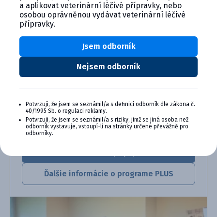
a aplikovat veterinární léčivé přípravky, nebo
CYMEDICA PLUS: VERNOSŤ, KTORÁ
osobou oprávněnou vydávat veterinární léčivé
přípravky.
SA VYPLÁCA
Jsem odborník
Zapojte sa do vernostného programu Cymedica
Plus a získajte ďalšie bonusy pre svoju
veterinárnu prax, vzdelávanie a pohodu.
Nejsem odborník
Výhody členstva v Cymedica Plus:
Exkluzívne produkty a služby
Potvrzuji, že jsem se seznámil/a s definicí odborník dle zákona č.
Jedinečné bonusy
40/1995 Sb. o regulaci reklamy.
Potvrzuji, že jsem se seznámil/a s riziky, jimž se jiná osoba než
Špeciálne podujatia, semináre, konferencie,
odborník vystavuje, vstoupí-li na stránky určené převážně pro
webové semináre a ďalšie
odborníky.
Chcem sa pripojiť
Ďalšie informácie o programe PLUS