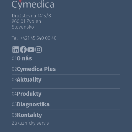
Družstevná 1415/8
960 01 Zvolen
Slovensko
Tel.: +421 45 540 00 40
O nás
01
Cymedica Plus
02
Aktuality
03
Produkty
04
Diagnostika
05
Kontakty
06
Zákaznícky servis