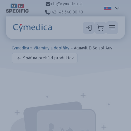
info@cymedica.sk
+421 45 540 00 40
Cymedica
»
Vitamíny a doplňky
»
Aquavit E+Se sol Auv
Späť na prehľad produktov