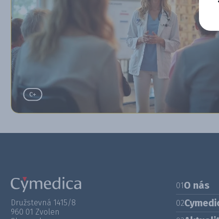
O nás
01
Cymedi
Družstevná 1415/8
02
960 01 Zvolen