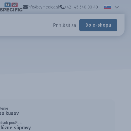
info@cymedica.sk
+421 45 540 00 40
Do e-shopu
Prihlásiť sa
lenie
00 kusov
ôsob použitia:
nfúzne súpravy