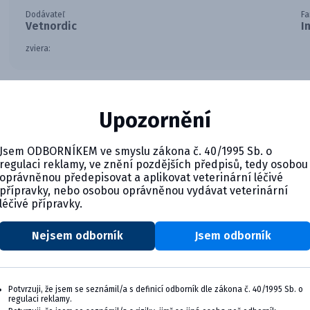
Dodávateľ
Fa
Vetnordic
I
zviera:
Bezihlový konektor, ktorý je kompatibilný s rôznymi IV zaria
Upozornění
Jsem ODBORNÍKEM ve smyslu zákona č. 40/1995 Sb. o
regulaci reklamy, ve znění pozdějších předpisů, tedy osobou
oprávněnou předepisovat a aplikovat veterinární léčivé
přípravky, nebo osobou oprávněnou vydávat veterinární
léčivé přípravky.
Nejsem odborník
Jsem odborník
CYMEDICA PLUS: VERNOSŤ, KTO
Zapojte sa do vernostného programu Cymedic
svoju veterinárnu prax, vzdelávanie a pohod
Potvrzuji, že jsem se seznámil/a s definicí odborník dle zákona č. 40/1995 Sb. o
regulaci reklamy.