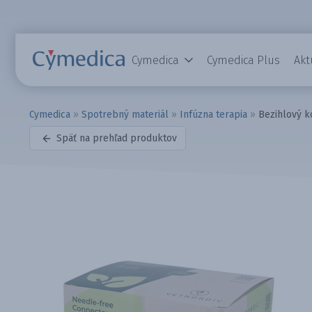
Cymedica
Cymedica Plus
Akt
Cymedica
»
Spotrebný materiál
»
Infúzna terapia
»
Bezihlový k
Späť na prehľad produktov