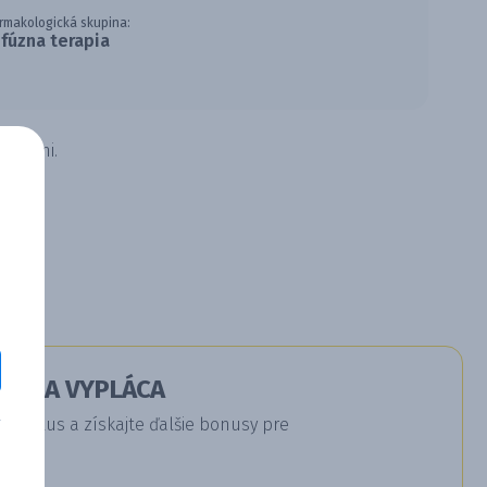
rmakologická skupina:
nfúzna terapia
deniami.
RÁ SA VYPLÁCA
a Plus a získajte ďalšie bonusy pre
u.