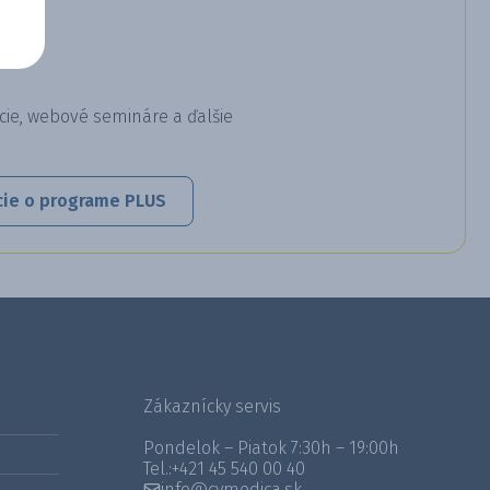
cie, webové semináre a ďalšie
cie o programe PLUS
Zákaznícky servis
Pondelok – Piatok 7:30h – 19:00h
Tel.:
+421 45 540 00 40
info@cymedica.sk