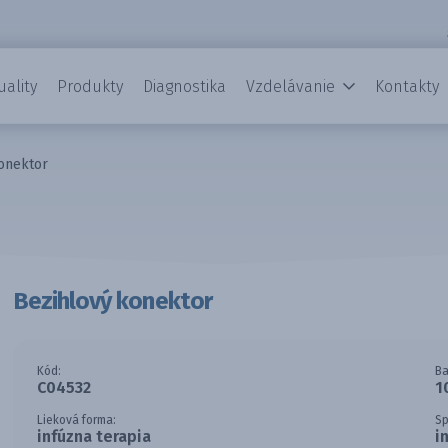
uality
Produkty
Diagnostika
Vzdelávanie
Kontakty
onektor
Bezihlový konektor
Kód:
Ba
C04532
1
Lieková forma:
Sp
infúzna terapia
i