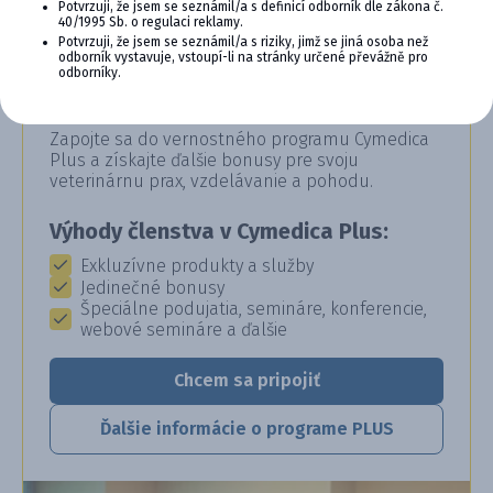
Potvrzuji, že jsem se seznámil/a s definicí odborník dle zákona č.
40/1995 Sb. o regulaci reklamy.
Potvrzuji, že jsem se seznámil/a s riziky, jimž se jiná osoba než
odborník vystavuje, vstoupí-li na stránky určené převážně pro
CYMEDICA PLUS: VERNOSŤ, KTORÁ
odborníky.
SA VYPLÁCA
Zapojte sa do vernostného programu Cymedica
Plus a získajte ďalšie bonusy pre svoju
veterinárnu prax, vzdelávanie a pohodu.
Výhody členstva v Cymedica Plus:
Exkluzívne produkty a služby
Jedinečné bonusy
Špeciálne podujatia, semináre, konferencie,
webové semináre a ďalšie
Chcem sa pripojiť
Ďalšie informácie o programe PLUS