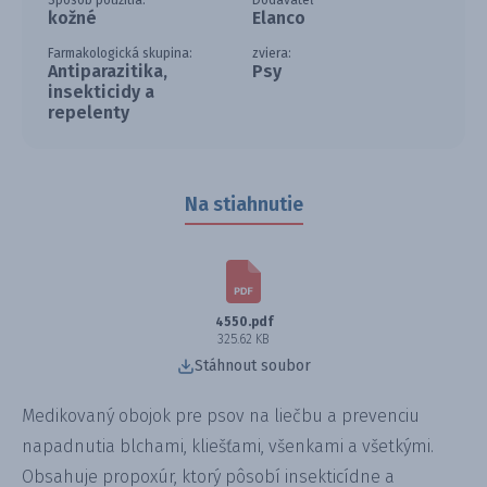
Spôsob použitia:
Dodávateľ
kožné
Elanco
Farmakologická skupina:
zviera:
Antiparazitika,
Psy
insekticidy a
repelenty
Na stiahnutie
4550.pdf
325.62 KB
Stáhnout soubor
Medikovaný obojok pre psov na liečbu a prevenciu
napadnutia blchami, kliešťami, všenkami a všetkými.
Obsahuje propoxúr, ktorý pôsobí insekticídne a