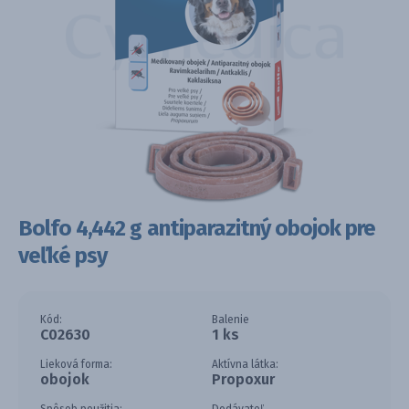
Bolfo 4,442 g antiparazitný obojok pre
veľké psy
Kód:
Balenie
C02630
1 ks
Lieková forma:
Aktívna látka:
obojok
Propoxur