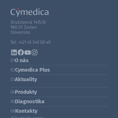
Družstevná 1415/8
960 01 Zvolen
Slovensko
Tel.: +421 45 540 00 40
O nás
01
Cymedica Plus
02
Aktuality
03
Produkty
04
Diagnostika
05
Kontakty
06