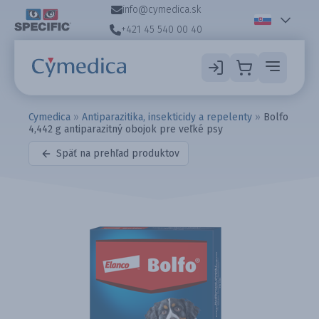
info@cymedica.sk
+421 45 540 00 40
Cymedica
»
Antiparazitika, insekticidy a repelenty
»
Bolfo
4,442 g antiparazitný obojok pre veľké psy
Späť na prehľad produktov