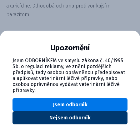
akaricídne. Dlhodobá ochrana proti vonkajším
parazitom.
Alternativní produkty
Upozornění
Jsem ODBORNÍKEM ve smyslu zákona č. 40/1995
Sb. o regulaci reklamy, ve znění pozdějších
předpisů, tedy osobou oprávněnou předepisovat
a aplikovat veterinární léčivé přípravky, nebo
osobou oprávněnou vydávat veterinární léčivé
přípravky.
Bolfo 1,234 g antiparazitný ob...
Jsem odborník
Product details
Nejsem odborník