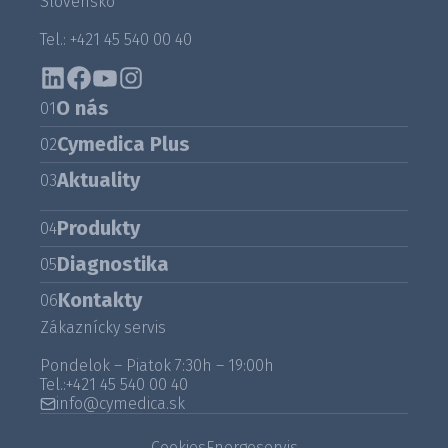
Slovensko
Tel.: +421 45 540 00 40
O nás
01
Cymedica Plus
02
Aktuality
03
Produkty
04
Diagnostika
05
Kontakty
06
Zákaznícky servis
Pondelok – Piatok 7:30h – 19:00h
Tel.:
+421 45 540 00 40
info@cymedica.sk
Cookies
Energoservis