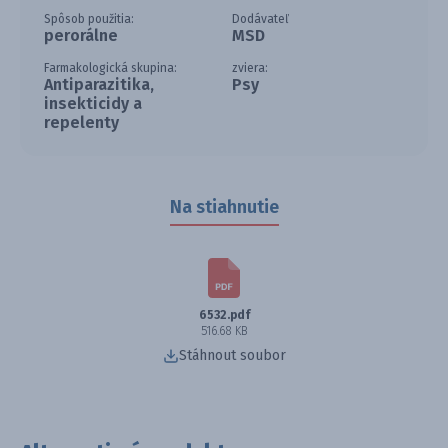
Spôsob použitia:
Dodávateľ
perorálne
MSD
Farmakologická skupina:
zviera:
Antiparazitika,
Psy
insekticidy a
repelenty
Na stiahnutie
6532.pdf
516.68 KB
Stáhnout soubor