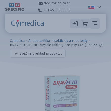
info@cymedica.sk
+421 45 540 00 40
Cymedica
»
Antiparazitika, insekticidy a repelenty
»
BRAVECTO TriUNO žuvacie tablety pre psy XXS (1,27-2,5 kg)
Späť na prehľad produktov