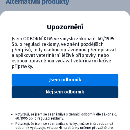
Alternativní produkty
Upozornění
Jsem ODBORNÍKEM ve smyslu zákona č. 40/1995
Sb. o regulaci reklamy, ve znění pozdějších
předpisů, tedy osobou oprávněnou předepisovat
a aplikovat veterinární léčivé přípravky, nebo
BANMINTH pasta ad us. vet.
osobou oprávněnou vydávat veterinární léčivé
přípravky.
Product details
Jsem odborník
Nejsem odborník
CYMEDICA PLUS: VERNOSŤ, KTORÁ
Potvrzuji, že jsem se seznámil/a s definicí odborník dle zákona č.
40/1995 Sb. o regulaci reklamy.
SA VYPLÁCA
Potvrzuji, že jsem se seznámil/a s riziky, jimž se jiná osoba než
odborník vystavuje, vstoupí-li na stránky určené převážně pro