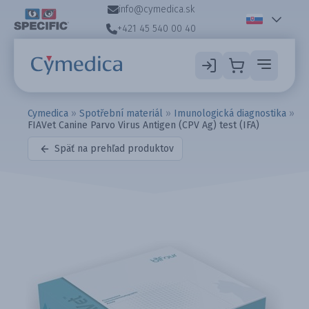
info@cymedica.sk
+421 45 540 00 40
Cymedica
»
Spotřební materiál
»
Imunologická diagnostika
»
FIAVet Canine Parvo Virus Antigen (CPV Ag) test (IFA)
Späť na prehľad produktov