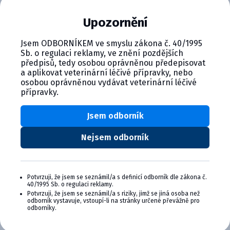
zviera:
Psy
Upozornění
Jsem ODBORNÍKEM ve smyslu zákona č. 40/1995
Sb. o regulaci reklamy, ve znění pozdějších
Rýchly test na detekciu antigénu CPV, určený pre psov.
předpisů, tedy osobou oprávněnou předepisovat
Umožňuje včasnú diagnostiku parvovírusovej infekcie.
a aplikovat veterinární léčivé přípravky, nebo
osobou oprávněnou vydávat veterinární léčivé
přípravky.
Jsem odborník
Nejsem odborník
CYMEDICA PLUS: VERNOSŤ, KTORÁ
SA VYPLÁCA
Potvrzuji, že jsem se seznámil/a s definicí odborník dle zákona č.
Zapojte sa do vernostného programu Cymedica
40/1995 Sb. o regulaci reklamy.
Plus a získajte ďalšie bonusy pre svoju
Potvrzuji, že jsem se seznámil/a s riziky, jimž se jiná osoba než
odborník vystavuje, vstoupí-li na stránky určené převážně pro
veterinárnu prax, vzdelávanie a pohodu.
odborníky.
Výhody členstva v Cymedica Plus: