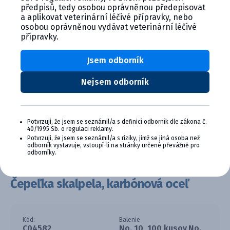
předpisů, tedy osobou oprávněnou předepisovat
a aplikovat veterinární léčivé přípravky, nebo
osobou oprávněnou vydávat veterinární léčivé
přípravky.
Jsem odborník
Nejsem odborník
Potvrzuji, že jsem se seznámil/a s definicí odborník dle zákona č.
40/1995 Sb. o regulaci reklamy.
Potvrzuji, že jsem se seznámil/a s riziky, jimž se jiná osoba než
odborník vystavuje, vstoupí-li na stránky určené převážně pro
odborníky.
Čepeľka skalpela, karbónová oceľ
Kód:
Balenie
C04582
No. 10, 100 kusov,No.