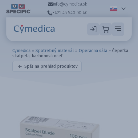
info@cymedica.sk
+421 45 540 00 40
Cymedica
»
Spotrebný materiál
»
Operačná sála
»
Čepeľka
skalpela, karbónová oceľ
Späť na prehľad produktov