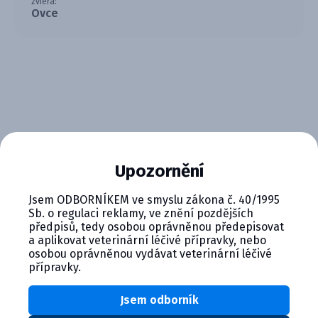
zviera:
Ovce
CYMEDICA PLUS: VERNOSŤ, KTORÁ
Upozornění
SA VYPLÁCA
Jsem ODBORNÍKEM ve smyslu zákona č. 40/1995
Sb. o regulaci reklamy, ve znění pozdějších
Zapojte sa do vernostného programu Cymedica
předpisů, tedy osobou oprávněnou předepisovat
Plus a získajte ďalšie bonusy pre svoju
a aplikovat veterinární léčivé přípravky, nebo
veterinárnu prax, vzdelávanie a pohodu.
osobou oprávněnou vydávat veterinární léčivé
přípravky.
Výhody členstva v Cymedica Plus:
Exkluzívne produkty a služby
Jsem odborník
Jedinečné bonusy