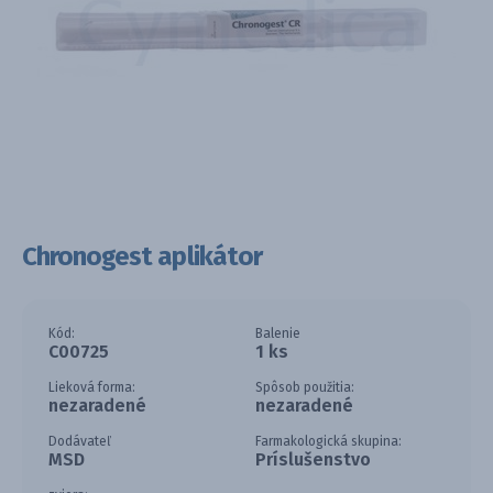
Chronogest aplikátor
Kód:
Balenie
C00725
1 ks
Lieková forma:
Spôsob použitia:
nezaradené
nezaradené
Dodávateľ
Farmakologická skupina:
MSD
Príslušenstvo