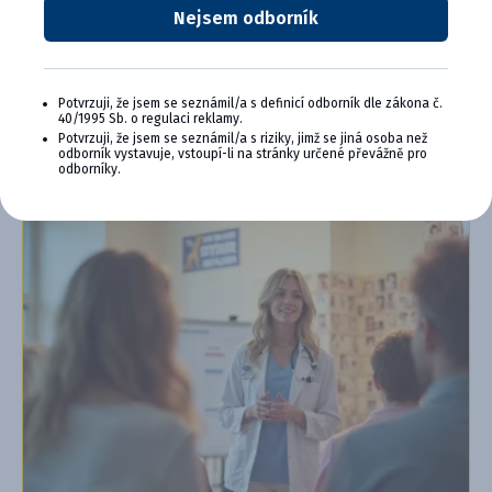
Špeciálne podujatia, semináre, konferencie,
Nejsem odborník
webové semináre a ďalšie
Chcem sa pripojiť
Potvrzuji, že jsem se seznámil/a s definicí odborník dle zákona č.
40/1995 Sb. o regulaci reklamy.
Ďalšie informácie o programe PLUS
Potvrzuji, že jsem se seznámil/a s riziky, jimž se jiná osoba než
odborník vystavuje, vstoupí-li na stránky určené převážně pro
odborníky.