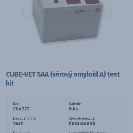
CUBE-VET SAA (sérový amyloid A) test
kit
Kód:
Balenie
C04772
6 ks
Lieková forma:
Spôsob použitia:
test
nezaradené