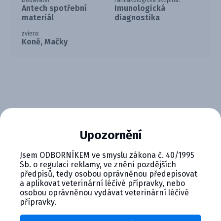
Dodávateľ
Farmakologická skupina:
Antech spotřební
Imunologická
materiál
diagnostika
zviera:
Koně, Mačky
Upozornění
CYMEDICA PLUS: VERNOSŤ, KTORÁ
Jsem ODBORNÍKEM ve smyslu zákona č. 40/1995
SA VYPLÁCA
Sb. o regulaci reklamy, ve znění pozdějších
předpisů, tedy osobou oprávněnou předepisovat
Zapojte sa do vernostného programu Cymedica
a aplikovat veterinární léčivé přípravky, nebo
Plus a získajte ďalšie bonusy pre svoju
osobou oprávněnou vydávat veterinární léčivé
veterinárnu prax, vzdelávanie a pohodu.
přípravky.