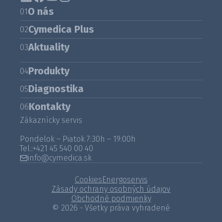
O nás
01
Cymedica Plus
02
Aktuality
03
Produkty
04
Diagnostika
05
Kontakty
06
Zákaznícky servis
Pondelok – Piatok 7:30h – 19:00h
Tel.:
+421 45 540 00 40
info@cymedica.sk
Cookies
Energoservis
Zásady ochrany osobných údajov
Obchodné podmienky
© 2026 - Všetky práva vyhradené