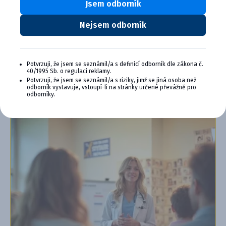
Výhody členstva v Cymedica Plus:
Jsem odborník
Exkluzívne produkty a služby
Nejsem odborník
Jedinečné bonusy
Špeciálne podujatia, semináre, konferencie,
webové semináre a ďalšie
Potvrzuji, že jsem se seznámil/a s definicí odborník dle zákona č.
Chcem sa pripojiť
40/1995 Sb. o regulaci reklamy.
Potvrzuji, že jsem se seznámil/a s riziky, jimž se jiná osoba než
odborník vystavuje, vstoupí-li na stránky určené převážně pro
Ďalšie informácie o programe PLUS
odborníky.