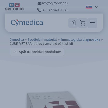
info@cymedica.sk
+421 45 540 00 40
Cymedica
»
Spotřební materiál
»
Imunologická diagnostika
»
CUBE-VET SAA (sérový amyloid A) test kit
Späť na prehľad produktov