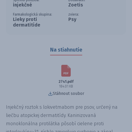
Spôsob použitia:
Dodávateľ
injekčné
Zoetis
Farmakologická skupina:
zviera:
Lieky proti
Psy
dermatitíde
Na stiahnutie
2741.pdf
184.01 KB
Stáhnout soubor
Injekčný roztok s lokivetmabom pre psov, určený na
liečbu atopickej dermatitídy. Kaninizovaná
monoklonálna protilátka pôsobí cielene proti
interleukínu-31, rýchlo zmierňuje svrbenie a zápal.