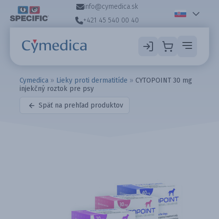
info@cymedica.sk
+421 45 540 00 40
Cymedica
»
Lieky proti dermatitíde
»
CYTOPOINT 30 mg
injekčný roztok pre psy
Späť na prehľad produktov