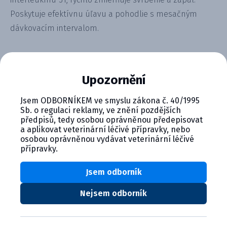
Poskytuje efektívnu úľavu a pohodlie s mesačným
dávkovacím intervalom.
Alternativní produkty
Upozornění
Jsem ODBORNÍKEM ve smyslu zákona č. 40/1995
Sb. o regulaci reklamy, ve znění pozdějších
předpisů, tedy osobou oprávněnou předepisovat
a aplikovat veterinární léčivé přípravky, nebo
osobou oprávněnou vydávat veterinární léčivé
přípravky.
CYTOPOINT 10 mg injekčný rozto...
Jsem odborník
Nejsem odborník
Product details