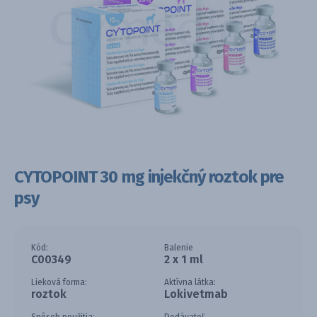
CYTOPOINT 30 mg injekčný roztok pre
psy
Kód:
Balenie
C00349
2 x 1 ml
Lieková forma:
Aktívna látka:
roztok
Lokivetmab