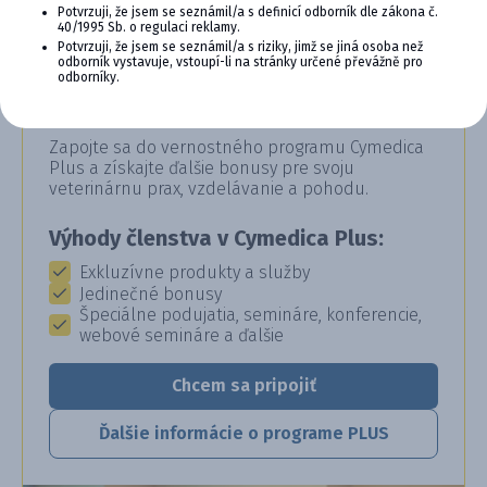
Potvrzuji, že jsem se seznámil/a s definicí odborník dle zákona č.
40/1995 Sb. o regulaci reklamy.
Potvrzuji, že jsem se seznámil/a s riziky, jimž se jiná osoba než
odborník vystavuje, vstoupí-li na stránky určené převážně pro
CYMEDICA PLUS: VERNOSŤ, KTORÁ
odborníky.
SA VYPLÁCA
Zapojte sa do vernostného programu Cymedica
Plus a získajte ďalšie bonusy pre svoju
veterinárnu prax, vzdelávanie a pohodu.
Výhody členstva v Cymedica Plus:
Exkluzívne produkty a služby
Jedinečné bonusy
Špeciálne podujatia, semináre, konferencie,
webové semináre a ďalšie
Chcem sa pripojiť
Ďalšie informácie o programe PLUS