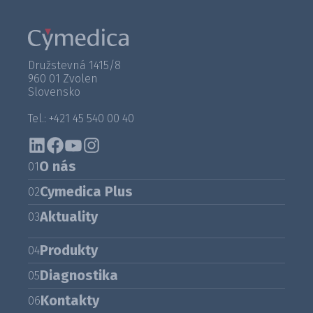
Družstevná 1415/8
960 01 Zvolen
Slovensko
Tel.: +421 45 540 00 40
O nás
01
Cymedica Plus
02
Aktuality
03
Produkty
04
Diagnostika
05
Kontakty
06