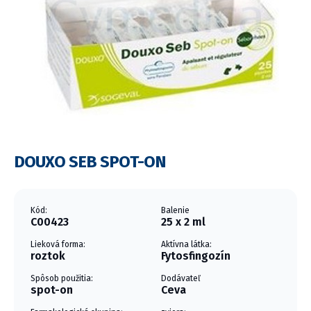
DOUXO SEB SPOT-ON
Kód:
Balenie
C00423
25 x 2 ml
Lieková forma:
Aktívna látka:
roztok
Fytosfingozín
Spôsob použitia:
Dodávateľ
spot-on
Ceva