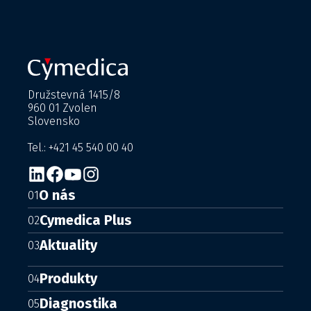
Družstevná 1415/8
960 01 Zvolen
Slovensko
Tel.: +421 45 540 00 40
O nás
01
Cymedica Plus
02
Aktuality
03
Produkty
04
Diagnostika
05