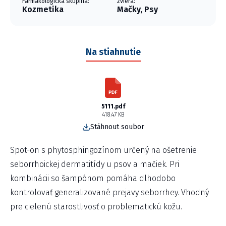
Farmakologická skupina:
zviera:
Kozmetika
Mačky, Psy
Na stiahnutie
5111.pdf
418.47 KB
Stáhnout soubor
Spot-on s phytosphingozínom určený na ošetrenie
seborrhoickej dermatitídy u psov a mačiek. Pri
kombinácii so šampónom pomáha dlhodobo
kontrolovať generalizované prejavy seborrhey. Vhodný
pre cielenú starostlivosť o problematickú kožu.