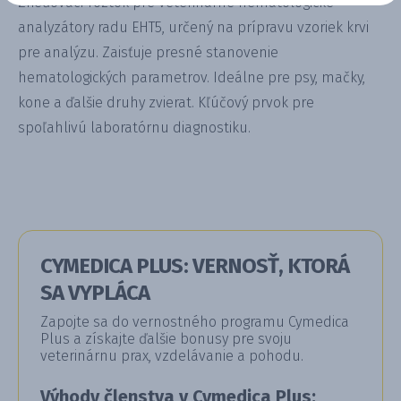
Zrieďovací roztok pre veterinárne hematologické
analyzátory radu EHT5, určený na prípravu vzoriek krvi
pre analýzu. Zaisťuje presné stanovenie
hematologických parametrov. Ideálne pre psy, mačky,
kone a ďalšie druhy zvierat. Kľúčový prvok pre
spoľahlivú laboratórnu diagnostiku.
CYMEDICA PLUS: VERNOSŤ, KTORÁ
SA VYPLÁCA
Zapojte sa do vernostného programu Cymedica
Plus a získajte ďalšie bonusy pre svoju
veterinárnu prax, vzdelávanie a pohodu.
Výhody členstva v Cymedica Plus: