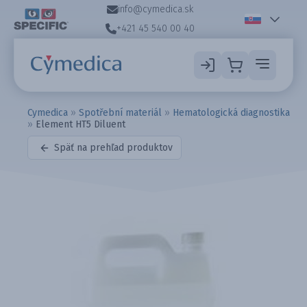
info@cymedica.sk
+421 45 540 00 40
Cymedica
»
Spotřební materiál
»
Hematologická diagnostika
»
Element HT5 Diluent
Späť na prehľad produktov