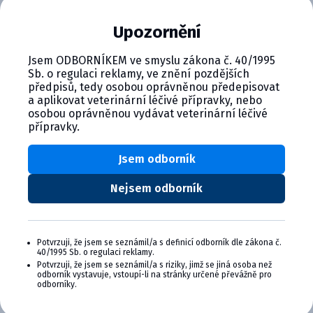
Upozornění
Element HT5 Diluent
Jsem ODBORNÍKEM ve smyslu zákona č. 40/1995
Sb. o regulaci reklamy, ve znění pozdějších
Kód:
Balenie
předpisů, tedy osobou oprávněnou předepisovat
C00485
2 x 5,5 l
a aplikovat veterinární léčivé přípravky, nebo
osobou oprávněnou vydávat veterinární léčivé
Lieková forma:
Spôsob použitia:
přípravky.
roztok
nezaradené
Dodávateľ
Farmakologická skupina:
Jsem odborník
Antech spotřební
Hematologická
materiál
diagnostika
Nejsem odborník
zviera:
Hovädzí dobytok,
Koně, Kozy, Mačky,
Ošípané, Ostatné,
Potvrzuji, že jsem se seznámil/a s definicí odborník dle zákona č.
Ovce, Psy
40/1995 Sb. o regulaci reklamy.
Potvrzuji, že jsem se seznámil/a s riziky, jimž se jiná osoba než
odborník vystavuje, vstoupí-li na stránky určené převážně pro
odborníky.