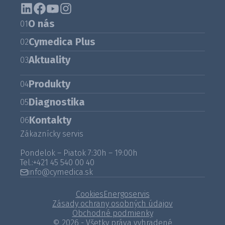
O nás
01
Cymedica Plus
02
Aktuality
03
Produkty
04
Diagnostika
05
Kontakty
06
Zákaznícky servis
Pondelok – Piatok 7:30h – 19:00h
Tel.:
+421 45 540 00 40
info@cymedica.sk
Cookies
Energoservis
Zásady ochrany osobných údajov
Obchodné podmienky
© 2026 - Všetky práva vyhradené