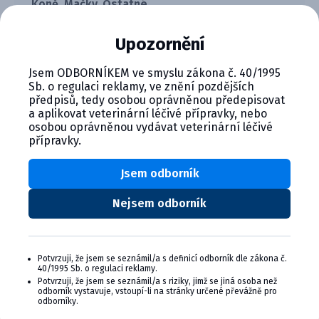
Koně, Mačky, Ostatné,
Psy
Upozornění
Jsem ODBORNÍKEM ve smyslu zákona č. 40/1995
Fluorescenčné farbivo pre zvýšenie presnosti a
Sb. o regulaci reklamy, ve znění pozdějších
předpisů, tedy osobou oprávněnou předepisovat
kontrastu pri analýze krvných buniek v prístroji Element
a aplikovat veterinární léčivé přípravky, nebo
HT5+.
osobou oprávněnou vydávat veterinární léčivé
přípravky.
Jsem odborník
Nejsem odborník
CYMEDICA PLUS: VERNOSŤ, KTORÁ
SA VYPLÁCA
Potvrzuji, že jsem se seznámil/a s definicí odborník dle zákona č.
40/1995 Sb. o regulaci reklamy.
Zapojte sa do vernostného programu Cymedica
Potvrzuji, že jsem se seznámil/a s riziky, jimž se jiná osoba než
odborník vystavuje, vstoupí-li na stránky určené převážně pro
Plus a získajte ďalšie bonusy pre svoju
odborníky.
veterinárnu prax, vzdelávanie a pohodu.