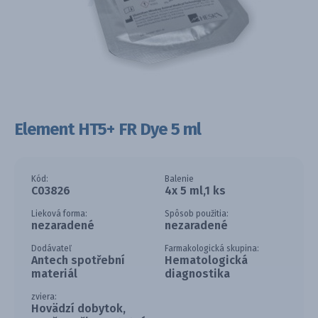
Element HT5+ FR Dye 5 ml
Kód:
Balenie
C03826
4x 5 ml,1 ks
Lieková forma:
Spôsob použitia:
nezaradené
nezaradené
Dodávateľ
Farmakologická skupina:
Antech spotřební
Hematologická
materiál
diagnostika
zviera:
Hovädzí dobytok,