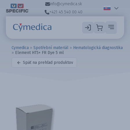
info@cymedica.sk
+421 45 540 00 40
Cymedica
»
Spotřební materiál
»
Hematologická diagnostika
»
Element HT5+ FR Dye 5 ml
Späť na prehľad produktov