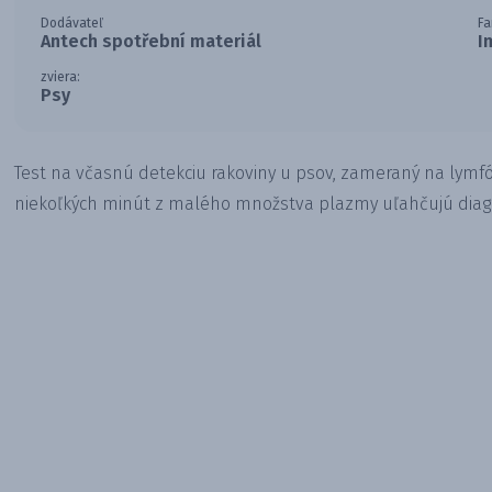
Dodávateľ
Fa
Antech spotřební materiál
I
zviera:
Psy
Test na včasnú detekciu rakoviny u psov, zameraný na lym
niekoľkých minút z malého množstva plazmy uľahčujú diagno