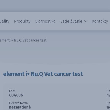
uality
Produkty
Diagnostika
Vzdelávanie
Kontakty
ement i+ Nu.Q Vet cancer test
element i+ Nu.Q Vet cancer test
Kód:
Ba
C04036
1
Lieková forma:
Sp
nezaradené
n