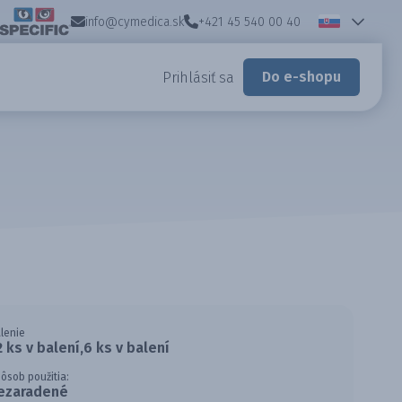
info@cymedica.sk
+421 45 540 00 40
Do e-shopu
Prihlásiť sa
lenie
2 ks v balení,6 ks v balení
ôsob použitia:
ezaradené