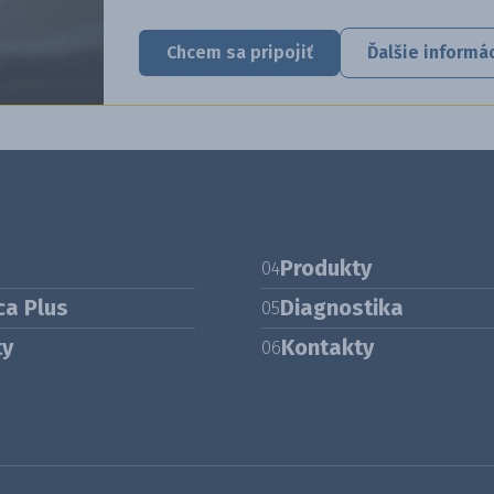
Chcem sa pripojiť
Ďalšie informá
Produkty
04
ca Plus
Diagnostika
05
ty
Kontakty
06