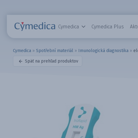
Cymedica
Cymedica Plus
Akt
Cymedica
»
Spotřební materiál
»
Imunologická diagnostika
»
el
Späť na prehľad produktov