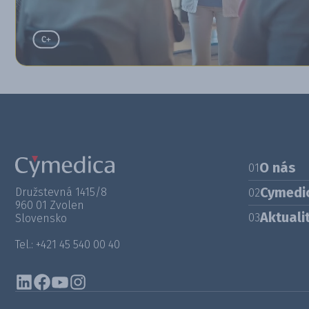
O nás
01
Cymedi
Družstevná 1415/8
02
960 01 Zvolen
Aktuali
03
Slovensko
Tel.: +421 45 540 00 40