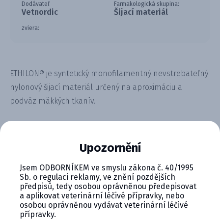
Dodávateľ
Farmakologická skupina:
Vetnordic
Šijací materiál
zviera:
ETHILON® je syntetický monofilamentný nevstrebateľný
nylonový šijací materiál určený na aproximáciu a
podväz mäkkých tkanív.
Upozornění
Jsem ODBORNÍKEM ve smyslu zákona č. 40/1995
CYMEDICA PLUS: VERNOSŤ, KTORÁ
Sb. o regulaci reklamy, ve znění pozdějších
předpisů, tedy osobou oprávněnou předepisovat
SA VYPLÁCA
a aplikovat veterinární léčivé přípravky, nebo
osobou oprávněnou vydávat veterinární léčivé
Zapojte sa do vernostného programu Cymedica
přípravky.
Plus a získajte ďalšie bonusy pre svoju