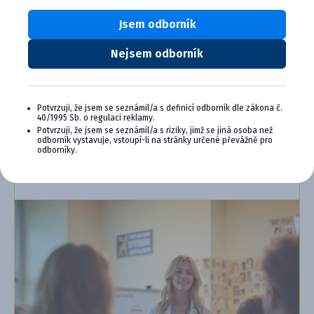
veterinárnu prax, vzdelávanie a pohodu.
Jsem odborník
Výhody členstva v Cymedica Plus:
Nejsem odborník
Exkluzívne produkty a služby
Jedinečné bonusy
Špeciálne podujatia, semináre, konferencie,
webové semináre a ďalšie
Potvrzuji, že jsem se seznámil/a s definicí odborník dle zákona č.
40/1995 Sb. o regulaci reklamy.
Potvrzuji, že jsem se seznámil/a s riziky, jimž se jiná osoba než
Chcem sa pripojiť
odborník vystavuje, vstoupí-li na stránky určené převážně pro
odborníky.
Ďalšie informácie o programe PLUS