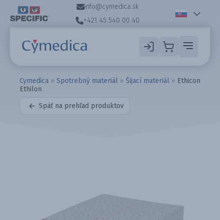
info@cymedica.sk
+421 45 540 00 40
Cymedica
»
Spotrebný materiál
»
Šijací materiál
»
Ethicon
Ethilon
Späť na prehľad produktov