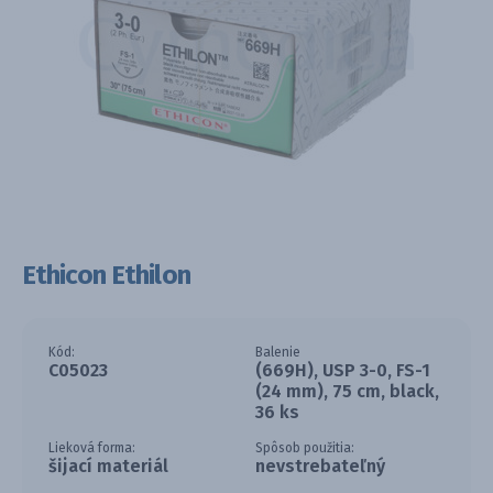
Ethicon Ethilon
Kód:
Balenie
C05023
(669H), USP 3-0, FS-1
(24 mm), 75 cm, black,
36 ks
Lieková forma:
Spôsob použitia:
šijací materiál
nevstrebateľný