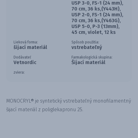
USP 3-0, FS-1 (24 mm),
70 cm, 36 ks,(Y443H),
USP 2-0, FS-1 (24 mm),
70 cm, 36 ks,(Y463G),
USP 5-0, P-3 (13mm),
45 cm, violet, 12 ks
Lieková forma:
Spôsob použitia:
šijací materiál
vstrebateľný
Dodávateľ
Farmakologická skupina:
Vetnordic
Šijací materiál
zviera:
MONOCRYL® je syntetický vstrebateľný monofilamentný
šijací materiál z poliglekapronu 25.