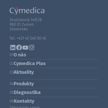
Družstevná 1415/8
960 01 Zvolen
Slovensko
Tel.: +421 45 540 00 40
O nás
01
Cymedica Plus
02
Aktuality
03
Produkty
04
Diagnostika
05
Kontakty
06
Zákaznícky servis