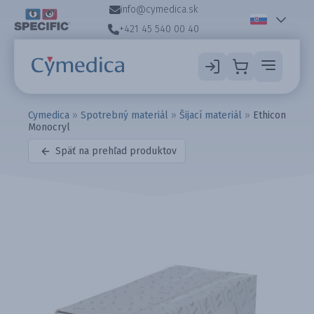
info@cymedica.sk
+421 45 540 00 40
Cymedica
»
Spotrebný materiál
»
Šijací materiál
»
Ethicon
Monocryl
Späť na prehľad produktov