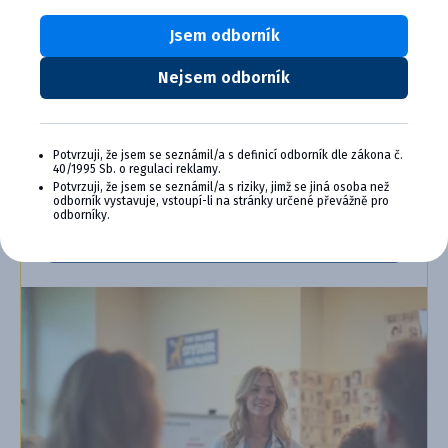
veterinárnu prax, vzdelávanie a pohodu.
Jsem odborník
Výhody členstva v Cymedica Plus:
Nejsem odborník
Exkluzívne produkty a služby
Jedinečné bonusy
Špeciálne podujatia, semináre, konferencie,
webové semináre a ďalšie
Potvrzuji, že jsem se seznámil/a s definicí odborník dle zákona č.
40/1995 Sb. o regulaci reklamy.
Potvrzuji, že jsem se seznámil/a s riziky, jimž se jiná osoba než
Chcem sa pripojiť
odborník vystavuje, vstoupí-li na stránky určené převážně pro
odborníky.
Ďalšie informácie o programe PLUS