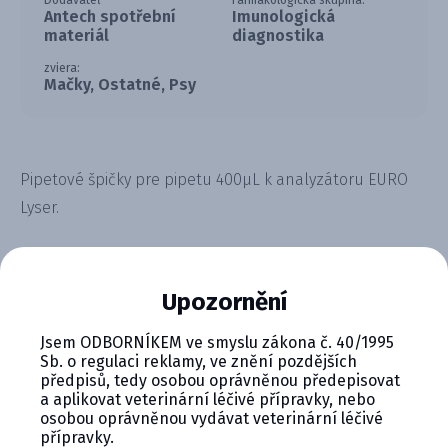
Dodávateľ
Farmakologická skupina:
Antech spotřební
Imunologická
materiál
diagnostika
zviera:
Mačky, Ostatné, Psy
Pipetové špičky pre pipetu 400µL k analyzátoru EURO
Lyser.
Upozornění
Jsem ODBORNÍKEM ve smyslu zákona č. 40/1995
CYMEDICA PLUS: VERNOSŤ, KTORÁ
Sb. o regulaci reklamy, ve znění pozdějších
předpisů, tedy osobou oprávněnou předepisovat
SA VYPLÁCA
a aplikovat veterinární léčivé přípravky, nebo
osobou oprávněnou vydávat veterinární léčivé
Zapojte sa do vernostného programu Cymedica
přípravky.
Plus a získajte ďalšie bonusy pre svoju