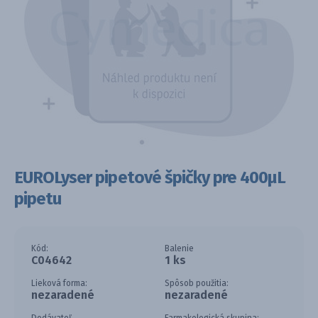
EUROLyser pipetové špičky pre 400µL
pipetu
Kód:
Balenie
C04642
1 ks
Lieková forma:
Spôsob použitia:
nezaradené
nezaradené