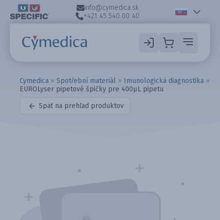
info@cymedica.sk
+421 45 540 00 40
Cymedica
»
Spotřební materiál
»
Imunologická diagnostika
»
EUROLyser pipetové špičky pre 400µL pipetu
Späť na prehľad produktov