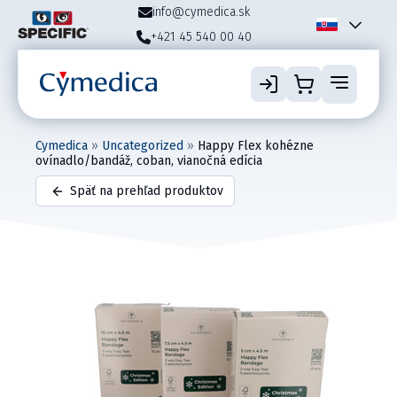
info@cymedica.sk
+421 45 540 00 40
Cymedica
»
Uncategorized
»
Happy Flex kohézne
ovínadlo/bandáž, coban, vianočná edícia
Späť na prehľad produktov