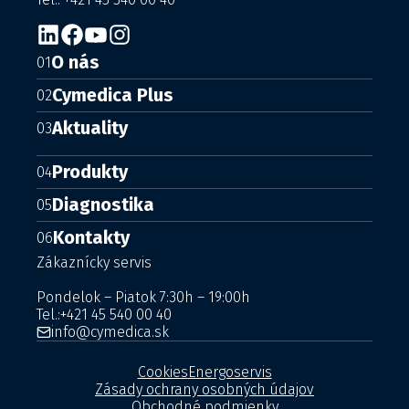
O nás
01
Cymedica Plus
02
Aktuality
03
Produkty
04
Diagnostika
05
Kontakty
06
Zákaznícky servis
Pondelok – Piatok 7:30h – 19:00h
Tel.:
+421 45 540 00 40
info@cymedica.sk
Cookies
Energoservis
Zásady ochrany osobných údajov
Obchodné podmienky