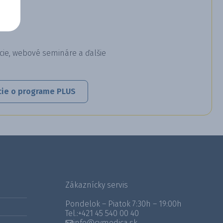
cie, webové semináre a ďalšie
cie o programe PLUS
Zákaznícky servis
Pondelok – Piatok 7:30h – 19:00h
Tel.:
+421 45 540 00 40
info@cymedica.sk