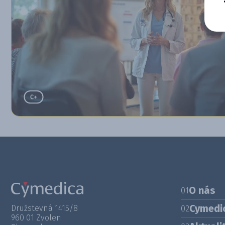
O nás
01
Cymedi
Družstevná 1415/8
02
960 01 Zvolen