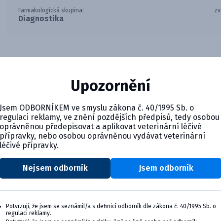
Farmakologická skupina:
zv
Diagnostika
Upozornění
Jsem ODBORNÍKEM ve smyslu zákona č. 40/1995 Sb. o
regulaci reklamy, ve znění pozdějších předpisů, tedy osobou
oprávněnou předepisovat a aplikovat veterinární léčivé
přípravky, nebo osobou oprávněnou vydávat veterinární
léčivé přípravky.
Nejsem odborník
Jsem odborník
CYMEDICA PLUS: VERNOSŤ, KTO
Zapojte sa do vernostného programu Cymedic
svoju veterinárnu prax, vzdelávanie a pohod
Potvrzuji, že jsem se seznámil/a s definicí odborník dle zákona č. 40/1995 Sb. o
regulaci reklamy.