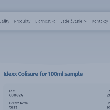
uality
Produkty
Diagnostika
Vzdelávanie
Kontakty
Idexx Colisure for 100ml sample
Kód:
Ba
C00824
2
Lieková forma:
D
test
I