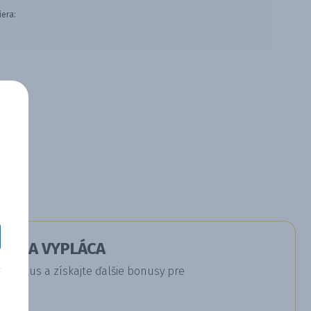
iera:
RÁ SA VYPLÁCA
a Plus a získajte ďalšie bonusy pre
u.