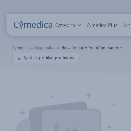
Cymedica
Cymedica Plus
Akt
Cymedica
»
Diagnostika
»
Idexx Colisure for 100ml sample
Späť na prehľad produktov