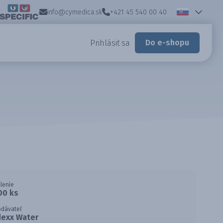
info@cymedica.sk
+421 45 540 00 40
Do e-shopu
Prihlásiť sa
lenie
00 ks
odávateľ
dexx Water