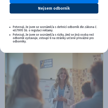
Exkluzívne produkty a služby
Jedinečné bonusy
Nejsem odborník
Špeciálne podujatia, semináre, konferencie,
webové semináre a ďalšie
Chcem sa pripojiť
Potvrzuji, že jsem se seznámil/a s definicí odborník dle zákona č.
40/1995 Sb. o regulaci reklamy.
Potvrzuji, že jsem se seznámil/a s riziky, jimž se jiná osoba než
Ďalšie informácie o programe PLUS
odborník vystavuje, vstoupí-li na stránky určené převážně pro
odborníky.