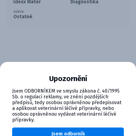
Idexx Water
Diagnostika
zviera:
Ostatné
Upozornění
CYMEDICA PLUS: VERNOSŤ, KTORÁ
Jsem ODBORNÍKEM ve smyslu zákona č. 40/1995
SA VYPLÁCA
Sb. o regulaci reklamy, ve znění pozdějších
předpisů, tedy osobou oprávněnou předepisovat
Zapojte sa do vernostného programu Cymedica
a aplikovat veterinární léčivé přípravky, nebo
Plus a získajte ďalšie bonusy pre svoju
osobou oprávněnou vydávat veterinární léčivé
veterinárnu prax, vzdelávanie a pohodu.
přípravky.
Výhody členstva v Cymedica Plus:
Jsem odborník