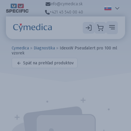
info@cymedica.sk
+421 45 540 00 40
Cymedica
»
Diagnostika
»
IdexxW Pseudalert pro 100 ml
vzorek
Späť na prehľad produktov