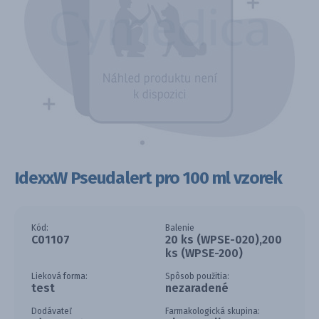
IdexxW Pseudalert pro 100 ml vzorek
Kód:
Balenie
C01107
20 ks (WPSE-020),200
ks (WPSE-200)
Lieková forma:
Spôsob použitia:
test
nezaradené
Dodávateľ
Farmakologická skupina: