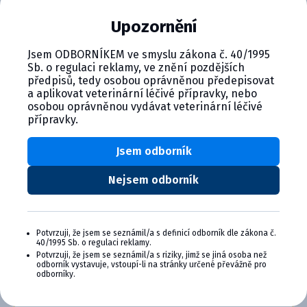
zviera:
Upozornění
Jsem ODBORNÍKEM ve smyslu zákona č. 40/1995
Sb. o regulaci reklamy, ve znění pozdějších
Infúzny set je vhodný na infúziu pomocou tlaku
předpisů, tedy osobou oprávněnou předepisovat
(pumpou) aj gravitácie.
a aplikovat veterinární léčivé přípravky, nebo
osobou oprávněnou vydávat veterinární léčivé
přípravky.
Jsem odborník
Nejsem odborník
CYMEDICA PLUS: VERNOSŤ, KTORÁ
SA VYPLÁCA
Potvrzuji, že jsem se seznámil/a s definicí odborník dle zákona č.
Zapojte sa do vernostného programu Cymedica
40/1995 Sb. o regulaci reklamy.
Plus a získajte ďalšie bonusy pre svoju
Potvrzuji, že jsem se seznámil/a s riziky, jimž se jiná osoba než
veterinárnu prax, vzdelávanie a pohodu.
odborník vystavuje, vstoupí-li na stránky určené převážně pro
odborníky.
Výhody členstva v Cymedica Plus: