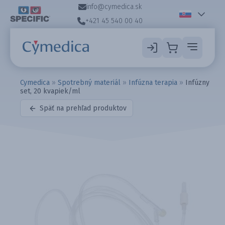
info@cymedica.sk
+421 45 540 00 40
Cymedica
»
Spotrebný materiál
»
Infúzna terapia
»
Infúzny
set, 20 kvapiek/ml
Späť na prehľad produktov