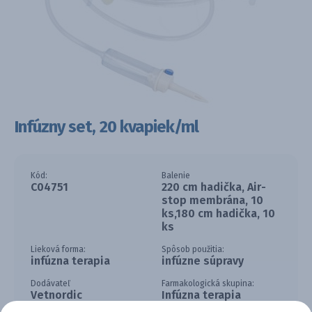
Infúzny set, 20 kvapiek/ml
Kód:
Balenie
C04751
220 cm hadička, Air-
stop membrána, 10
ks,180 cm hadička, 10
ks
Lieková forma:
Spôsob použitia:
infúzna terapia
infúzne súpravy
Dodávateľ
Farmakologická skupina:
Vetnordic
Infúzna terapia