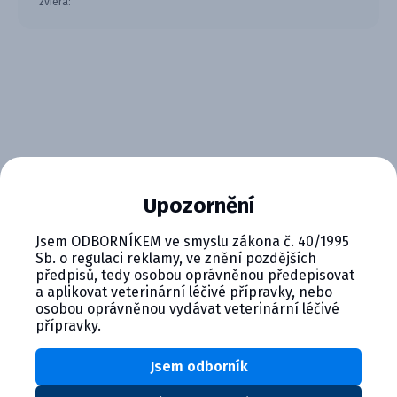
zviera:
CYMEDICA PLUS: VERNOSŤ, KTORÁ
Upozornění
SA VYPLÁCA
Jsem ODBORNÍKEM ve smyslu zákona č. 40/1995
Zapojte sa do vernostného programu Cymedica
Sb. o regulaci reklamy, ve znění pozdějších
Plus a získajte ďalšie bonusy pre svoju
předpisů, tedy osobou oprávněnou předepisovat
veterinárnu prax, vzdelávanie a pohodu.
a aplikovat veterinární léčivé přípravky, nebo
osobou oprávněnou vydávat veterinární léčivé
Výhody členstva v Cymedica Plus:
přípravky.
Exkluzívne produkty a služby
Jsem odborník
Jedinečné bonusy
Špeciálne podujatia, semináre, konferencie,