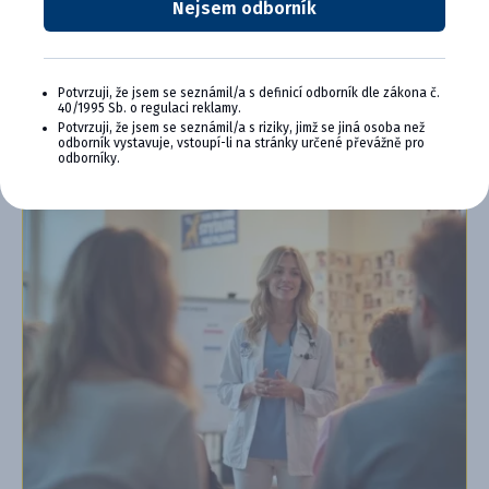
Nejsem odborník
webové semináre a ďalšie
Chcem sa pripojiť
Potvrzuji, že jsem se seznámil/a s definicí odborník dle zákona č.
Ďalšie informácie o programe PLUS
40/1995 Sb. o regulaci reklamy.
Potvrzuji, že jsem se seznámil/a s riziky, jimž se jiná osoba než
odborník vystavuje, vstoupí-li na stránky určené převážně pro
odborníky.