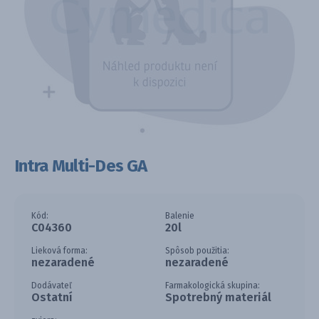
Intra Multi-Des GA
Kód:
Balenie
C04360
20l
Lieková forma:
Spôsob použitia:
nezaradené
nezaradené
Dodávateľ
Farmakologická skupina:
Ostatní
Spotrebný materiál