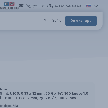
info@cymedica.sk
+421 45 540 00 40
Do e-shopu
Prihlásiť sa
lenie
.5 ml, U100, 0.33 x 12 mm, 29 G x ½", 100 kusov,1.0
l, U100, 0.33 x 12 mm, 29 G x ½", 100 kusov
ôsob použitia: