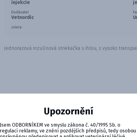
injekcie
j
Dodávateľ
Fa
Vetnordic
U
zviera:
Jednorazová inzulínová striekačka s ihlou, s vysoko tran
Upozornění
Jsem ODBORNÍKEM ve smyslu zákona č. 40/1995 Sb. o
regulaci reklamy, ve znění pozdějších předpisů, tedy osobou
oprávněnou předepisovat a aplikovat veterinární léčivé