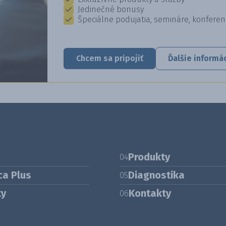
Jedinečné bonusy
Špeciálne podujatia, semináre, konferen
Chcem sa pripojiť
Ďalšie informá
Produkty
04
ca Plus
Diagnostika
05
ty
Kontakty
06