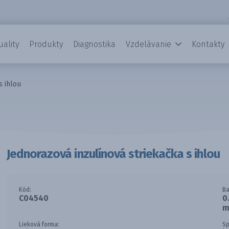
uality
Produkty
Diagnostika
Vzdelávanie
Kontakty
s ihlou
Jednorazová inzulínová striekačka s ihlou
Kód:
Ba
C04540
0
m
Lieková forma:
Sp