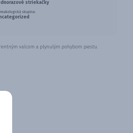
ednorazové striekačky
rmakologická skupina:
ncategorized
sparentným valcom a plynulým pohybom piestu.