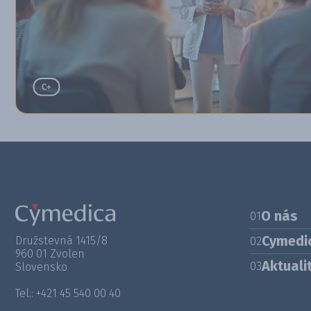
O nás
01
Cymedi
Družstevná 1415/8
02
960 01 Zvolen
Aktuali
03
Slovensko
Tel.: +421 45 540 00 40