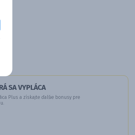
RÁ SA VYPLÁCA
a Plus a získajte ďalšie bonusy pre
u.