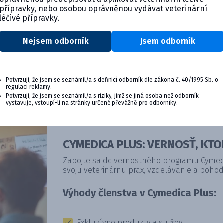
přípravky, nebo osobou oprávněnou vydávat veterinární
léčivé přípravky.
Nejsem odborník
Jsem odborník
Potvrzuji, že jsem se seznámil/a s definicí odborník dle zákona č. 40/1995 Sb. o
regulaci reklamy.
Potvrzuji, že jsem se seznámil/a s riziky, jimž se jiná osoba než odborník
vystavuje, vstoupí-li na stránky určené převážně pro odborníky.
CYMEDICA PLUS: VERNOSŤ, KTO
Zapojte sa do vernostného programu Cymedic
svoju veterinárnu prax, vzdelávanie a pohod
Výhody členstva v Cymedica Plus:
Exkluzívne produkty a služby