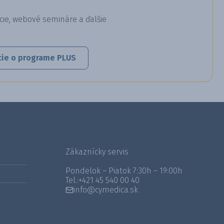
cie, webové semináre a ďalšie
cie o programe PLUS
Zákaznícky servis
Pondelok – Piatok 7:30h – 19:00h
Tel.:
+421 45 540 00 40
info@cymedica.sk