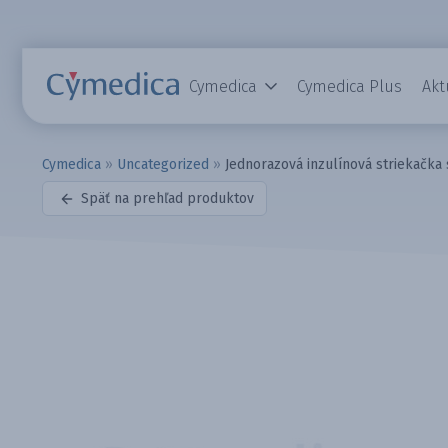
Cymedica
Cymedica Plus
Akt
Cymedica
»
Uncategorized
»
Jednorazová inzulínová striekačka 
Späť na prehľad produktov